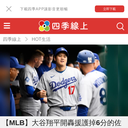
下載四季APP讓影音更順暢
立即下載
四季線上
HOT生活
【MLB】大谷翔平開轟援護掉6分的佐