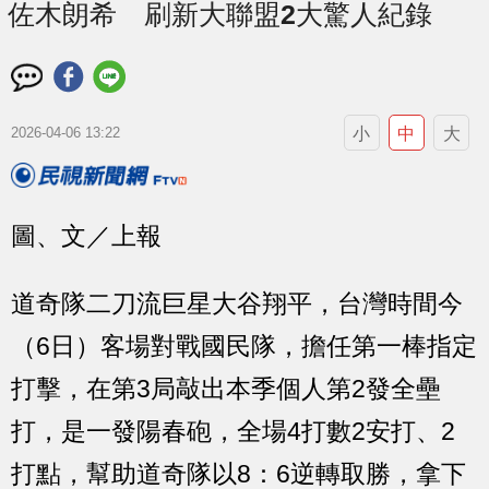
佐木朗希 刷新大聯盟2大驚人紀錄
小
中
大
2026-04-06 13:22
圖、文／上報
道奇隊二刀流巨星大谷翔平，台灣時間今
（6日）客場對戰國民隊，擔任第一棒指定
打擊，在第3局敲出本季個人第2發全壘
打，是一發陽春砲，全場4打數2安打、2
打點，幫助道奇隊以8：6逆轉取勝，拿下