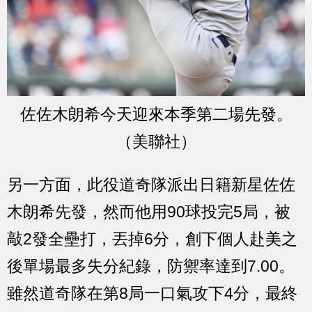
佐佐木朗希今天迎來本季第二場先發。
（美聯社）
另一方面，此役道奇隊派出日籍新星佐佐
木朗希先發，然而他用90球投完5局，被
敲2發全壘打，丟掉6分，創下個人赴美之
後單場最多失分紀錄，防禦率達到7.00。
雖然道奇隊在第8局一口氣攻下4分，最終