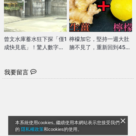
曾文水庫蓄水狂下探「僅1
檸檬加它，堅持一週大肚
成快見底」！驚人數字曝
腩不見了，重新回到45公
光…水利署急出手了
斤
我要留言
本系統使用cookies, 繼續使用本網站表示您接受我們
的
隱私權政策
和cookies的使用。