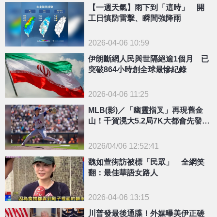
【一週天氣】雨下到「這時」 開
工日慎防雷擊、瞬間強降雨
2026-04-06 10:59
伊朗斷網人民與世隔絕逾1個月 已
突破864小時創全球最慘紀錄
2026-04-06 11:25
MLB(影)／「幽靈指叉」再現舊金
山！千賀滉大5.2局7K大都會先發輪
值添利多
2026/04/06 12:52:41
{PLAYICON}
魏如萱街訪被標「民眾」 全網笑
翻：最佳華語女路人
2026-04-06 13:15
川普發最後通牒！外媒曝美伊正磋