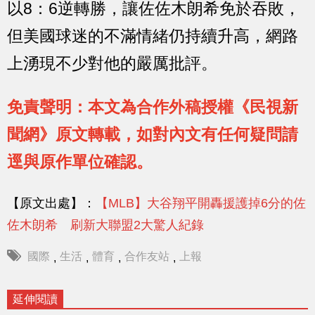
以8：6逆轉勝，讓佐佐木朗希免於吞敗，
但美國球迷的不滿情緒仍持續升高，網路
上湧現不少對他的嚴厲批評。
免責聲明：本文為合作外稿授權《民視新
聞網》原文轉載，如對內文有任何疑問請
逕與原作單位確認。
【原文出處】：
【MLB】大谷翔平開轟援護掉6分的佐
佐木朗希 刷新大聯盟2大驚人紀錄
國際
生活
體育
合作友站
上報
,
,
,
,
延伸閱讀