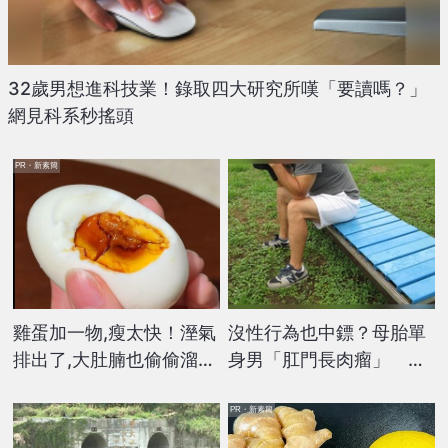
32歲男想進科技業！錄取四大研究所嘆「要讀嗎？」
網見科系秒搖頭
PR・新素簡
雞蛋加一物,瘦太快！溼氣
沒性行為也中鏢？母胎單
排出了,大肚腩也偷偷溜走
身男「肛門長肉瘤」 確
了
診菜花崩潰
PR・新素簡