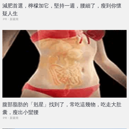
減肥首選，檸檬加它，堅持一週，腰細了，瘦到你懷
疑人生
PR・新素簡
腹部脂肪的「剋星」找到了，常吃這幾物，吃走大肚
囊，瘦出小蠻腰
PR・新素簡