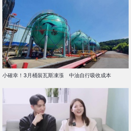
小確幸！3月桶裝瓦斯凍漲 中油自行吸收成本