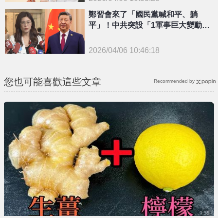
鄭習會來了「國民黨喊和平、躺
{PLAYICON}
平」！中共突設「1軍事巨大變動」
美媒急揭異常現況
2026/04/06 10:46:18
{PLAYICON}
您也可能喜歡這些文章
Recommended by