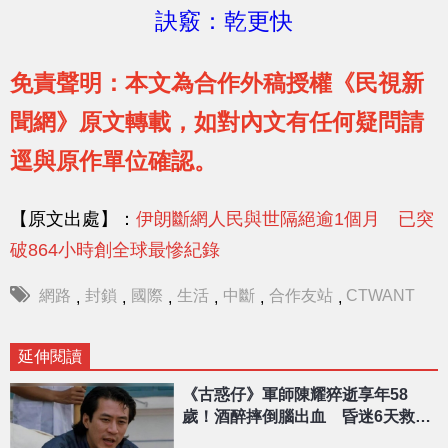
訣竅：乾更快
免責聲明：本文為合作外稿授權《民視新
聞網》原文轉載，如對內文有任何疑問請
逕與原作單位確認。
【原文出處】：
伊朗斷網人民與世隔絕逾1個月 已突
破864小時創全球最慘紀錄
網路
封鎖
國際
生活
中斷
合作友站
CTWANT
,
,
,
,
,
,
延伸閱讀
《古惑仔》軍師陳耀猝逝享年58
歲！酒醉摔倒腦出血 昏迷6天救不
回