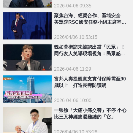
2026-04-06 09:35
聚焦台海、經貿合作、區域安全
美眾院RSC國安任務小組主席率團
訪台交流
2026/04/06 10:53:15
{PLAYICON}
魏如萱街訪未被認出當「民眾」！
同行友人笑曝現場視角：民眾感覺
會唱歌
2026-04-06 11:29
富邦人壽提醒實支實付保障需至90
歲以上 打造長壽防護網
2026-04-06 10:00
一張臉「大痛小痛交替」不停 小心
比三叉神經痛還難纏的「它」
2026/04/06 10:53:28