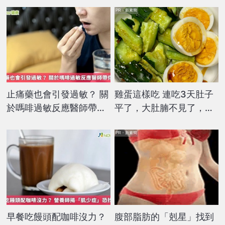
PR・新素簡
止痛藥也會引發過敏？ 關
雞蛋這樣吃 連吃3天肚子
於嗎啡過敏反應醫師帶你
平了，大肚腩不見了，脂
認識
肪沒了！
PR・新素簡
早餐吃饅頭配咖啡沒力？
腹部脂肪的「剋星」找到