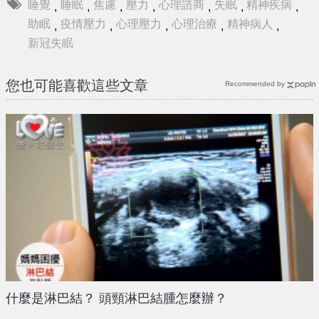
睡覺
睡眠
焦慮
壓力
心理諮商
失眠
精神疾病
,
,
,
,
,
,
,
助眠
疫情壓力
心理壓力
心理治療
精神病人
,
,
,
,
,
新冠失眠
您也可能喜歡這些文章
Recommended by
什麼是淋巴結？ 頭頸淋巴結腫怎麼辦？