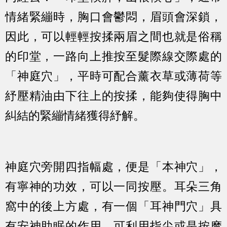
情緒緊繃時，胸口會鬱悶，眉頭會深鎖，
因此，可以輕輕按揉兩眉之間也就是俗稱
的印堂，一路向上推按至髮際線交際處的
「神庭穴」，平時可配合薰衣草或薄荷等
紓壓精油由下往上的按揉，能夠使得胸中
糾結的緊繃情緒獲得紓解。
神庭穴旁開四指幅處，便是「本神穴」，
有寧神的功效，可以一同按壓。耳朵三角
窩中的後上方處，有一個「耳神門穴」具
有安神助眠的作用，可利用指尖或是按摩