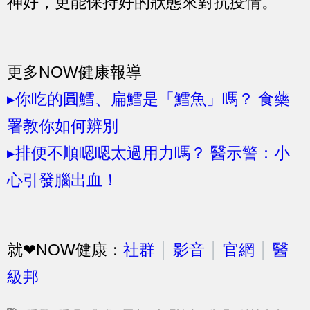
神好，更能保持好的狀態來對抗疫情。
更多NOW健康報導
▸你吃的圓鱈、扁鱈是「鱈魚」嗎？ 食藥
署教你如何辨別
▸排便不順嗯嗯太過用力嗎？ 醫示警：小
心引發腦出血！
就❤NOW健康：
社群
│
影音
│
官網
│
醫
級邦