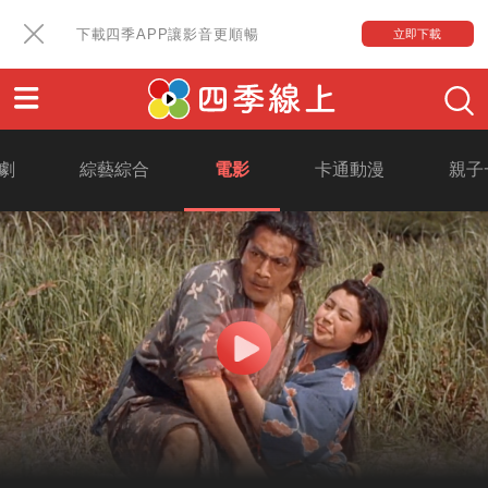
下載四季APP讓影音更順暢
立即下載
劇
綜藝綜合
電影
卡通動漫
親子