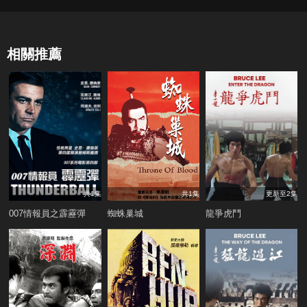
相關推薦
共1集
共1集
更新至2集
007情報員之霹靂彈
蜘蛛巢城
龍爭虎鬥