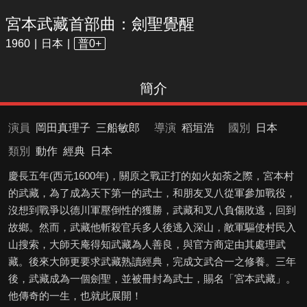
宮本武藏首部曲：劍聖覺醒
1960
日本
普0+
簡介
演員
岡田真理子
三船敏郎
導演
稻垣浩
國別
日本
類別
動作
經典
日本
慶長五年(西元1600年)，關原之戰正打的如火如荼之際，宮本村
的武藏，為了成為天下第一的武士，和朋友叉八從軍參加戰役，
沒想到戰爭以德川軍壓倒性的獲勝，武藏和叉八負傷敗逃，回到
故鄉。然而，武藏他斬殺官兵多人後逃入深山，敵軍驅使村民入
山搜索，大師天庵得知武藏為人善良，與官方商定由其處理武
藏。後來大師更要求武藏熟讀經典，完成文武合一之修養。三年
後，武藏成為一個劍聖，並被冊封為武士，賜名「宮本武藏」。
他傳奇的一生，也就此展開！