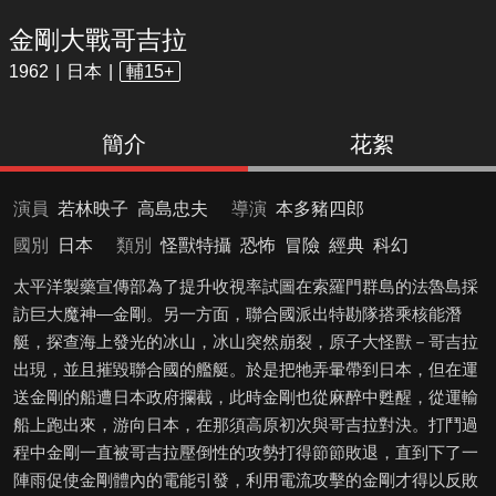
金剛大戰哥吉拉
1962
日本
輔15+
簡介
花絮
演員
若林映子
高島忠夫
導演
本多豬四郎
國別
日本
類別
怪獸特攝
恐怖
冒險
經典
科幻
太平洋製藥宣傳部為了提升收視率試圖在索羅門群島的法魯島採
訪巨大魔神—金剛。另一方面，聯合國派出特勘隊搭乘核能潛
艇，探查海上發光的冰山，冰山突然崩裂，原子大怪獸－哥吉拉
出現，並且摧毀聯合國的艦艇。於是把牠弄暈帶到日本，但在運
送金剛的船遭日本政府攔截，此時金剛也從麻醉中甦醒，從運輸
船上跑出來，游向日本，在那須高原初次與哥吉拉對決。打鬥過
程中金剛一直被哥吉拉壓倒性的攻勢打得節節敗退，直到下了一
陣雨促使金剛體內的電能引發，利用電流攻擊的金剛才得以反敗