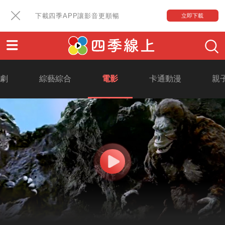
下載四季APP讓影音更順暢
立即下載
戲劇
綜藝綜合
電影
卡通動漫
親