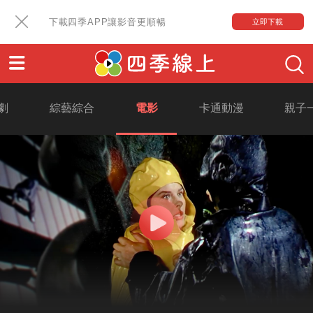
下載四季APP讓影音更順暢
立即下載
劇
綜藝綜合
電影
卡通動漫
親子