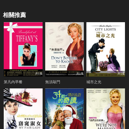
相關推薦
共1集
共1集
共1集
第凡內早餐
無須敲門
城市之光