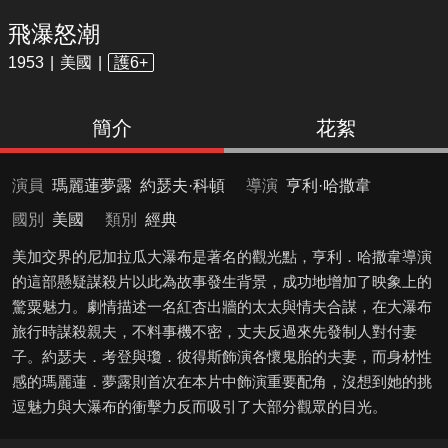
飛瀑怒潮
1953
美國
護6+
簡介
花絮
演員
瑪麗蓮夢露
約瑟夫·科頓
導演
亨利·哈撒韋
國別
美國
類別
經典
美加交界的尼加拉瓜大瀑布是著名的觀光點，亨利．哈撒韋導演
的這部懸疑謀殺片以此為故事發生背景，成功地增加了映象上的
驚粟魅力。劇情描述一名紅杏出牆的太太與情夫合謀，在大瀑布
旅行時謀殺親夫，不料事機不密，丈夫反過來先發制人對付妻
子。約瑟夫．考登與瓊．彼得斯飾演各懷鬼胎的夫妻，而身材性
感的瑪麗蓮．夢露則首次在本片中飾演重要配角，沒想到她的挑
逗魅力與大瀑布的衝擊力反而吸引了大部分觀眾的目光。