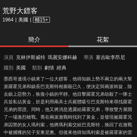
荒野大鏢客
1964
美國
輔15+
簡介
花絮
演員
克林伊斯威特
瑪麗安娜科赫
導演
塞吉歐李昂尼
國別
美國
類別
劇情
經典
墨西哥邊境小鎮來了一位大鏢客，他得知鎮上勢不兩立的兩大幫
派羅霍兄弟和鎮長巴克斯特相廝殺已久，便決定與兩派斡旋，除
去鎮上惡勢力，恢復小鎮的平靜。他目擊羅霍兄弟劫殺了一隊士
兵並私佔黃金，於是利用兩具士兵屍體吸引巴克斯特來尋找羅霍
兄弟的罪證。同時，他又將消息透露給羅霍兄弟，導致雙方展開
了一場激烈槍戰。喬在兩派激戰時找到了黃金，並發現被羅霍兄
弟囚禁的女人瑪利索，他將瑪利索交給巴克斯特，換回了在激戰
中被捕獲的兒子安東尼奧。但後​​來他得知瑪利索是被羅霍家的雷