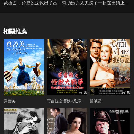
蒙搶占，於是設法救出了她，幫助她與丈夫孩子一起逃出鎮上...
相關推薦
共1集
共1集
共1集
真善美
哥吉拉之怪獸大戰爭
捉賊記