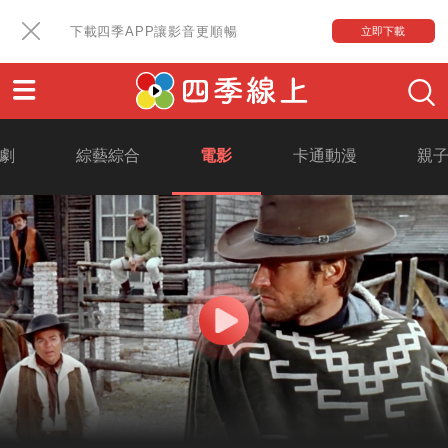
下載四季APP讓影音更順暢
立即下載
劇
綜藝綜合
電影
卡通動漫
親