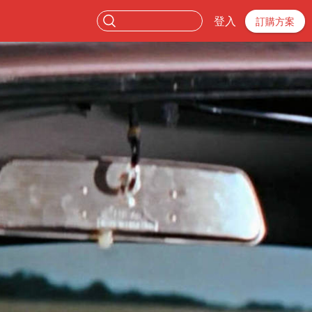
登入
訂購方案