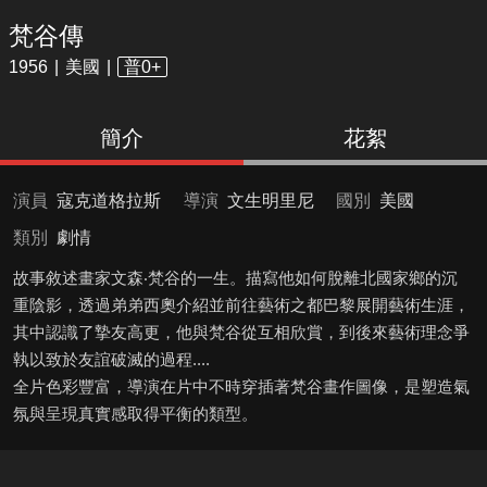
梵谷傳
1956
美國
普0+
簡介
花絮
演員
寇克道格拉斯
導演
文生明里尼
國別
美國
類別
劇情
故事敘述畫家文森‧梵谷的一生。描寫他如何脫離北國家鄉的沉
重陰影，透過弟弟西奧介紹並前往藝術之都巴黎展開藝術生涯，
其中認識了摯友高更，他與梵谷從互相欣賞，到後來藝術理念爭
執以致於友誼破滅的過程....
全片色彩豐富，導演在片中不時穿插著梵谷畫作圖像，是塑造氣
氛與呈現真實感取得平衡的類型。