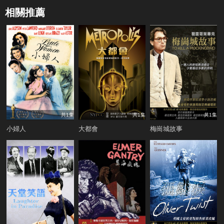
相關推薦
共1集
共1集
共1集
小婦人
大都會
梅崗城故事