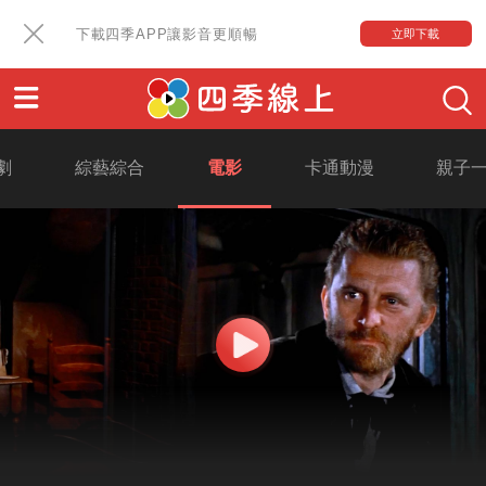
下載四季APP讓影音更順暢
立即下載
劇
綜藝綜合
電影
卡通動漫
親子