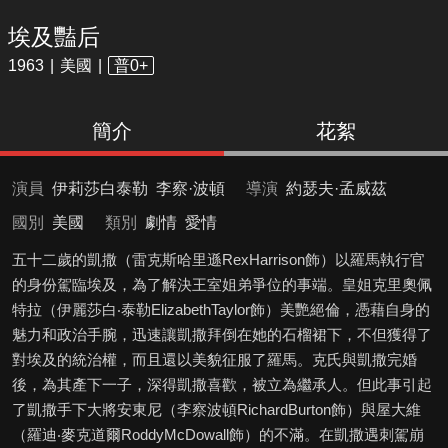
埃及豔后
1963
美國
普0+
簡介
花絮
演員
伊莉莎白泰勒
李察·波頓
導演
約瑟夫·孟威茲
國別
美國
類別
劇情
愛情
五十二歲的凱撒（雷克斯哈里遜RexHarrison飾）以羅馬執行官
的身份駕臨埃及，為了解決王室姐弟爭位的事端。皇姐克里奧佩
特拉（伊麗莎白‧泰勒ElizabethTaylor飾）美艷絕倫，憑藉自身的
魅力和政治手腕，迅速讓凱撒拜倒在她的石榴裙下，不但獲得了
對埃及的統治權，而且還以美貌征服了羅馬。克氏與凱撒完婚
後，為其產下一子，深得凱撒喜歡，被立為繼承人。但此事引起
了凱撒手下大將安東尼（李察波頓RichardBurton飾）與屋大維
（羅迪‧麥克道爾RoddyMcDowall飾）的不滿。在凱撒遇刺駕崩