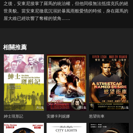
之後，安東尼接掌了羅馬的統治權，但他同樣無法抵擋克氏的絕
世美貌。當安東尼徹底沉溺於暴風雨般愛情的時候，身在羅馬的
屋大維已經吹響了奪權的號角……
相關推薦
共1集
共1集
共1集
紳士現形記
安娜卡列妮娜
慾望街車