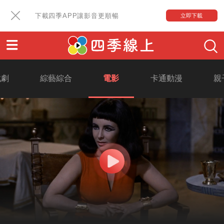
下載四季APP讓影音更順暢
立即下載
戲劇
綜藝綜合
電影
卡通動漫
親