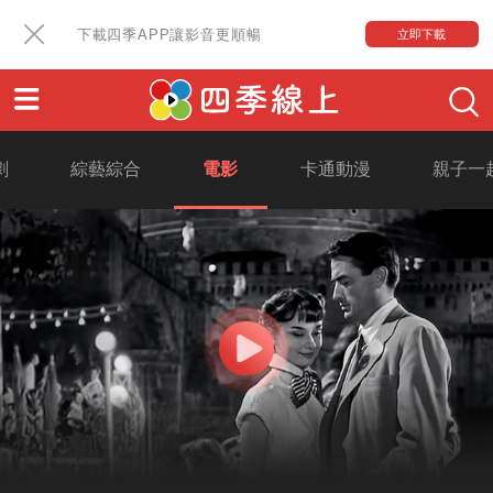
下載四季APP讓影音更順暢
立即下載
劇
綜藝綜合
電影
卡通動漫
親子一