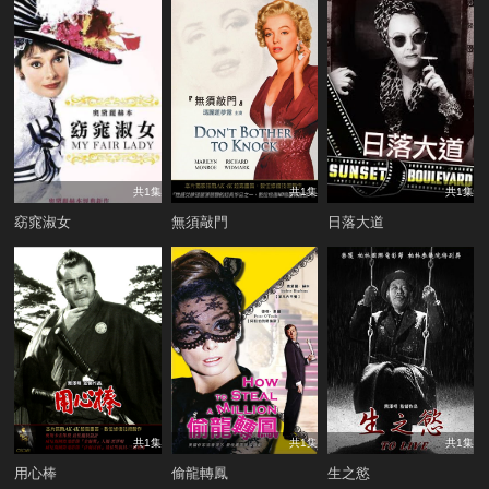
共1集
共1集
共1集
窈窕淑女
無須敲門
日落大道
共1集
共1集
共1集
用心棒
偷龍轉鳳
生之慾