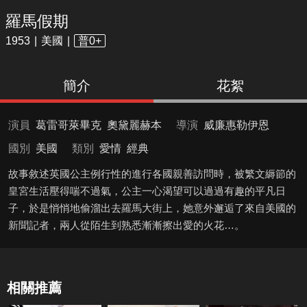
羅馬假期
1953
美國
普0+
簡介
花絮
演員
葛雷哥萊畢克
奧黛麗赫本
導演
威廉惠勒伊恩
國別
美國
類別
愛情
經典
故事敘述英國公主例行性的進行各國親善訪問時，被繁文縟節的
皇宮生活壓得喘不過氣，公主一心渴望可以過過有趣的平凡日
子，於是悄悄地偷溜出去羅馬大街上，她意外邂逅了來自美國的
新聞記者，兩人從陌生到熟悉漸漸擦出愛的火花…。
相關推薦