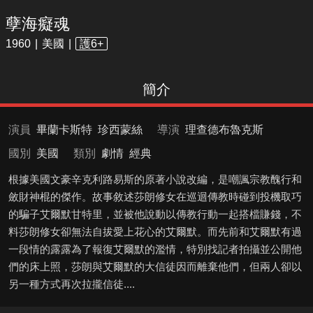
孽海癡魂
1960
美國
護6+
簡介
演員
畢蘭卡斯特
珍西蒙絲
導演
理查德布魯克斯
國別
美國
類別
劇情
經典
根據美國文豪辛克利路易斯的原著小說改編，是嘲諷宗教醜行和
斂財神棍的傑作。故事敘述莎朗修女在巡迴傳教時碰到投機取巧
的騙子艾爾默甘特里，並被他說動以傳教行動一起搭檔賺錢，不
料莎朗修女卻無法自拔愛上花心的艾爾默。而先前和艾爾默有過
一段情的露露為了報復艾爾默的濫情，特別找記者拍攝並公開他
們的床上照，莎朗與艾爾默的大信徒因而離棄他們，但兩人卻以
另一種方式再次拉攏信徒....