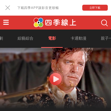
下載四季APP讓影音更順暢
立即下載
劇
綜藝綜合
電影
卡通動漫
親子