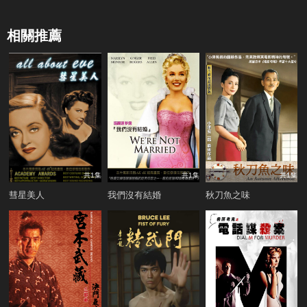
相關推薦
共1集
共1集
共1集
彗星美人
我們沒有結婚
秋刀魚之味