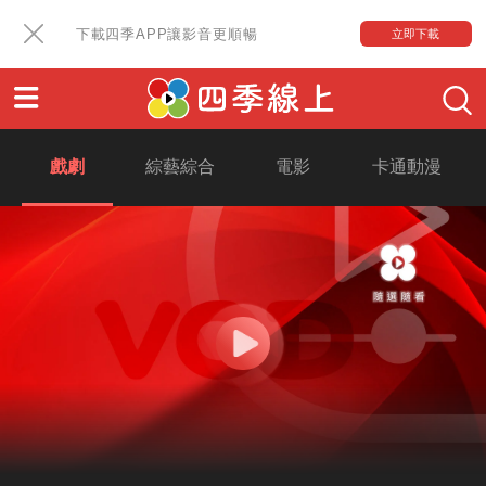
下載四季APP讓影音更順暢
立即下載
戲劇
綜藝綜合
電影
卡通動漫