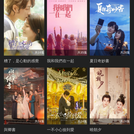
共16集
共35集
共24集
糟了，是心動的感覺
我和我們在一起
夏日奇妙書
共24集
共24集
共24集
與卿書
一不小心撿到愛
曉朝夕