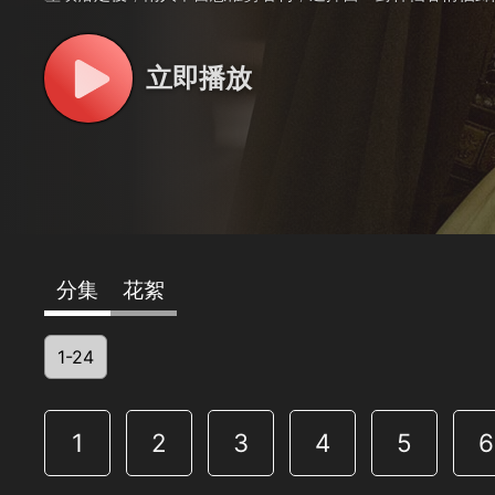
立即播放
分集
花絮
1-24
1
2
3
4
5
6