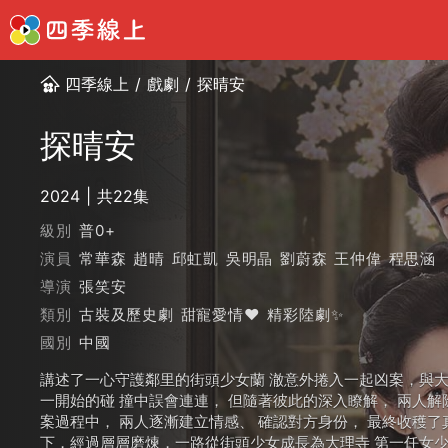
四季線上
/
戲劇
/
探晴安
探晴安
2024
共22集
級別
普0+
演員
常華森
趙晴
邱虹凱
吳明晶
劉蔚森
王仲偉
程思涵
導演
張笑安
類別
古裝及歷史劇
甜寵愛情❤️
精彩陸劇✨
國別
中國
講述了一心守護鄰里的街頭少女蘭 澈意外捲入一起凶案，與
一開始的碰 撞中誤會連連， 但隨著彼此的深入瞭解， 兩人解
案過程中， 兩人逐漸建立情感、 確認對方身份， 最終收穫
下，經過層層磨煉，一路從街頭少女成長為大理寺 第一任女