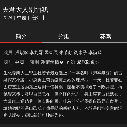
夫君大人别怕我
2024
中國
普0+
簡介
分集
花絮
演員
張紫寧 李九霖 馬東辰 朱茉顏 劉木子 李詩琦
國別
中國
類別
甜寵愛情❤️
奇幻
精彩陸劇✨
生化專業大三學生杜若菲最近迷上了一本名叫《卿本無雙》的古
裝探案小說，小說男主荀長皓更是她的理想型。一天，杜若菲在
去密室逃脫的路上遇到一個神棍，隨後不慎掉進了市政井裡。待
她醒來後，發現自己竟在一個奇怪的地方，身上穿著古代嫁衣，
旁邊床上還躺著一個古裝帥哥。杜若菲分析覺得自己是在做夢，
讓她激動的是自己成了荀長皓的新婚夫人。本該是郎情妾意的洞
房花燭夜，卻以新郎打地鋪告終。