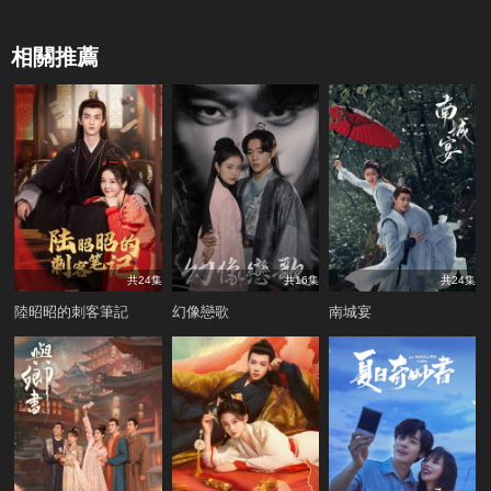
相關推薦
共24集
共16集
共24集
陸昭昭的刺客筆記
幻像戀歌
南城宴