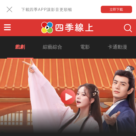
下載四季APP讓影音更順暢
立即下載
戲劇
綜藝綜合
電影
卡通動漫