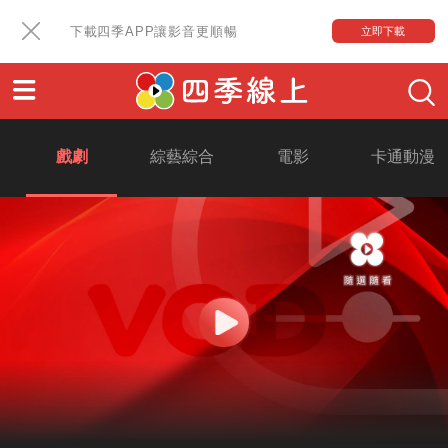
下載四季APP讓影音更順暢
立即下載
戲劇
綜藝綜合
電影
卡通動漫