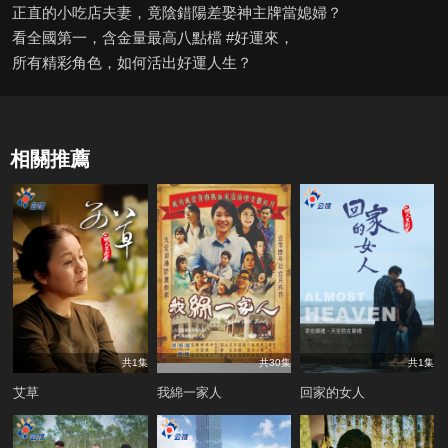
正直的小吃店夫妻，竟陰錯陽差娶神主牌當媳婦？
看全國第一，含金量最高八點檔 #好運來，
所有精彩角色，如何活出好運人生？
相關推薦
共1集
共30集
共1集
艾草
我綿一家人
回家的女人