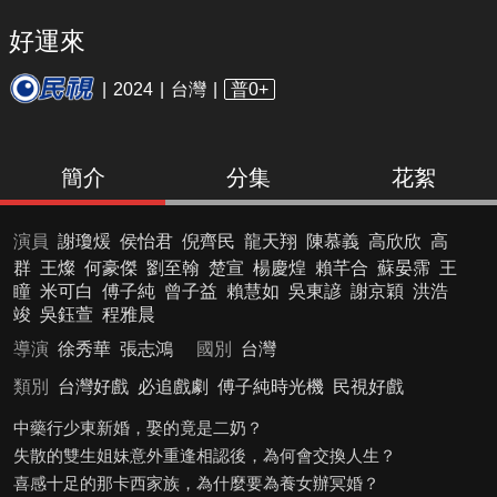
好運來
2024
台灣
普0+
簡介
分集
花絮
演員
謝瓊煖
侯怡君
倪齊民
龍天翔
陳慕義
高欣欣
高
群
王燦
何豪傑
劉至翰
楚宣
楊慶煌
賴芊合
蘇晏霈
王
瞳
米可白
傅子純
曾子益
賴慧如
吳東諺
謝京穎
洪浩
竣
吳鈺萱
程雅晨
導演
徐秀華
張志鴻
國別
台灣
類別
台灣好戲
必追戲劇
傅子純時光機
民視好戲
中藥行少東新婚，娶的竟是二奶？
失散的雙生姐妹意外重逢相認後，為何會交換人生？
喜感十足的那卡西家族，為什麼要為養女辦冥婚？