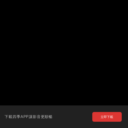
下載四季APP讓影音更順暢
立即下載