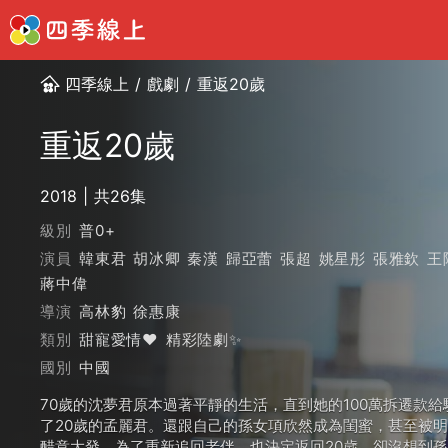
四季線上
/
戲劇
/
重返20歲
重返20歲
2018
共26集
級別
普0+
演員
韓東君
胡冰卿
秦漢
歸亞蕾
張超
姚星彤
張雅欽
王
蔣中偉
導演
高林豹
徐惠康
類別
甜寵愛情❤️
精彩陸劇✨
國別
中國
70歲的沈夢君原本過著平靜的生活，直到她的100萬拆遷款
了20歲的孟麗君。還跟自己的孫女項欣然成為閨蜜，甚至被
醋意大發，為了重新追回老伴，也決定返回20歲，卻沒想到