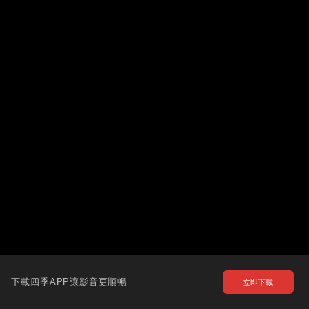
下載四季APP讓影音更順暢
立即下載