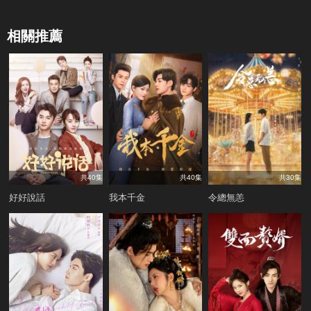
相關推薦
共40集
共40集
共30集
好好說話
我本千金
令總無恙