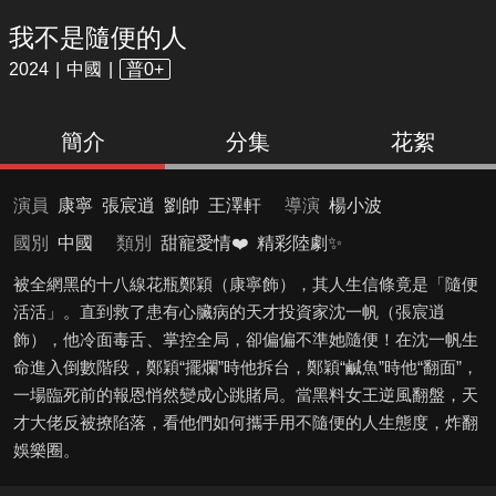
我不是隨便的人
2024
中國
普0+
簡介
分集
花絮
演員
康寧
張宸逍
劉帥
王澤軒
導演
楊小波
國別
中國
類別
甜寵愛情❤️
精彩陸劇✨
被全網黑的十八線花瓶鄭穎（康寧飾），其人生信條竟是「隨便
活活」。直到救了患有心臟病的天才投資家沈一帆（張宸逍
飾），他冷面毒舌、掌控全局，卻偏偏不準她隨便！在沈一帆生
命進入倒數階段，鄭穎“擺爛”時他拆台，鄭穎“鹹魚”時他“翻面”，
一場臨死前的報恩悄然變成心跳賭局。當黑料女王逆風翻盤，天
才大佬反被撩陷落，看他們如何攜手用不隨便的人生態度，炸翻
娛樂圈。