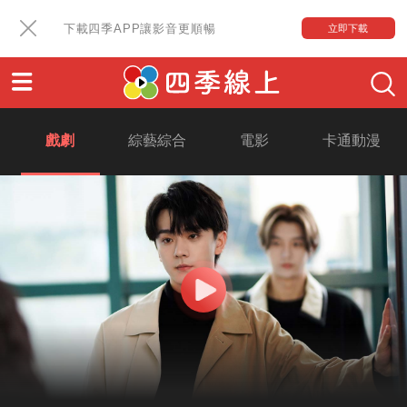
下載四季APP讓影音更順暢
立即下載
戲劇
綜藝綜合
電影
卡通動漫