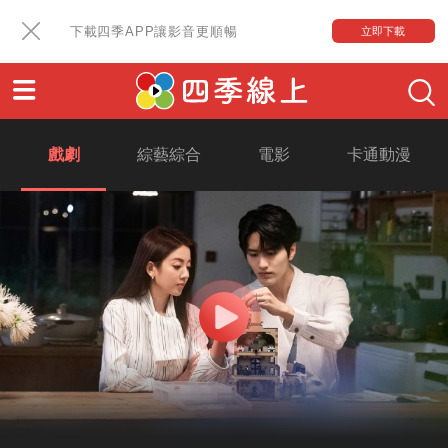
下載四季APP讓影音更順暢
立即下載
戲劇
綜藝綜合
電影
卡通動漫