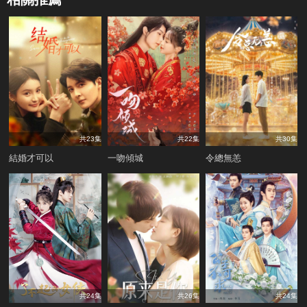
共23集
共22集
共30集
結婚才可以
一吻傾城
令總無恙
共24集
共26集
共24集