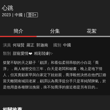
心跳
2023
中國
普0+
簡介
分集
花絮
演員
何瑞賢
羅正
郭迦南
國別
中國
類別
甜寵愛情❤️
精彩陸劇✨
桀驁不馴的天之驕子「顧譯」和看似柔弱乖順的小白花「喬
淨」，兩人秘密交往三年，白天是老闆和秘書，晚上是地下情
人，但其實顧家早與白家定下娃娃親，喬淨毅然決然在他們訂婚
當天離開南城回老家，顧譯以為喬淨提分手只是單純鬧脾氣，於
是他用盡各種辦法挽留，殊不知喬淨的接近都是另有目的...
相關推薦