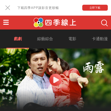
下載四季APP讓影音更順暢
立即下載
戲劇
綜藝綜合
電影
卡通動漫