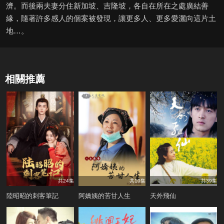
濟。而後兩夫妻分住新加坡、吉隆坡，各自在所在之處廣結善
緣，隨著許多感人的個案被發現，讓更多人、更多愛灑向這片土
地…。
相關推薦
共24集
共10集
共39集
陸昭昭的刺客筆記
阿嬌姨的苦甘人生
天外飛仙