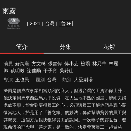
雨露
2021
台灣
普0+
簡介
分集
花絮
演員
蘇炳憲
方文琳
張書偉
傅小芸
檢場
林乃華
林麗
卿
蔡明毅
謝佳勳
于子育
吳鈴山
導演
王也民
國別
台灣
類別
大愛劇場
濟雨是個成衣事業相當順利的商人，但遇台灣的工資節節上升，
他決定到馬來西亞馬六甲投資。在人生地不熟的國度，濟雨夫婦
處處不順，體會到要得員工的心，必須讓員工了解他們是真心關
懷當地人，於是用了「善之家」的妙法，募款幫助貧苦的員工與
其親友。這個方法很快獲得員工的認同。一次妻子慈露返台，發
現慈濟的理念與「善之家」是一致的，決定帶著員工一起做慈