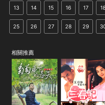
13
14
15
16
17
1
25
26
27
28
29
3
相關推薦
共1集
演員
陳美鳳
夏靖庭
黃舒湄
方宥心
共15集
邱志宇
王自強
演員