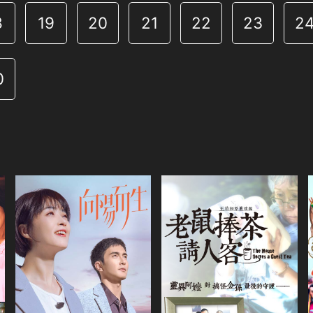
8
19
20
21
22
23
2
0
共2集
演員
陸弈靜
李千那
共40集
傅子純
黃舒湄
演員
蔣欣
高偉光
丹琳
王宥謙
高旭陽
米露
類別