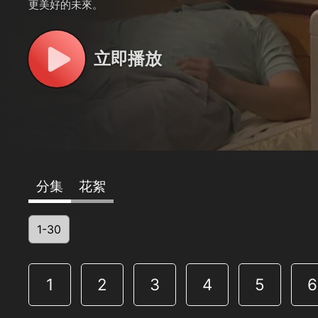
更美好的未來。
立即播放
分集
花絮
1-30
1
2
3
4
5
6