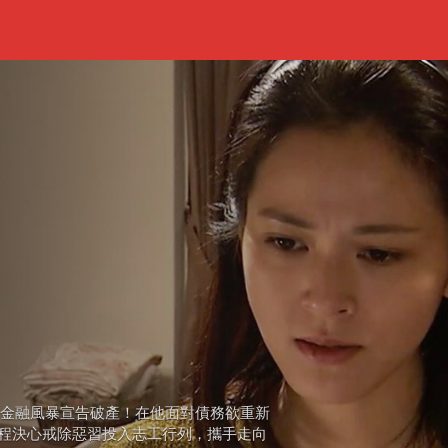
因金融風暴宣告破產！在他面對債務欲重新
程決心戒除惡習投入志工行列，攜手走向