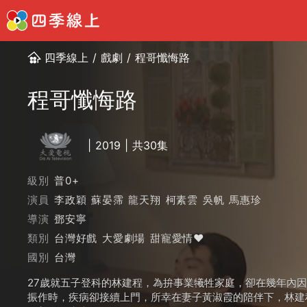
四季線上
/
戲劇
/
程哥懺悔路
程哥懺悔路
2019
共30集
級別
普0+
演員
李政穎
蘇晏霈
龍天翔
柯素雲
吳帆
馬惠珍
導演
鄧安寧
類別
台灣好戲
大愛劇場
甜寵愛情❤️
國別
台灣
27歲就五子登科的林建程，為拚事業犧牲家庭，卻在幾年內
振作時，疾病卻接續上門，所幸在妻子黃淑霞的陪伴下，林建