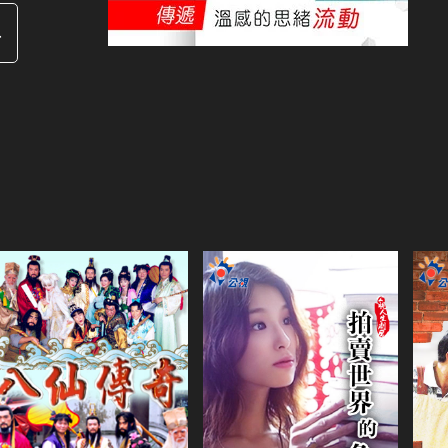
4
共30集
演員
王耿豪
王美雪
共1集
李芳雯
陳俊生
演員
陳怡真
林佑星
賴雅妍
張孝全
演
吳震亞
白
類別