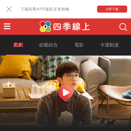
下載四季APP讓影音更順暢
立即下載
戲劇
綜藝綜合
電影
卡通動漫