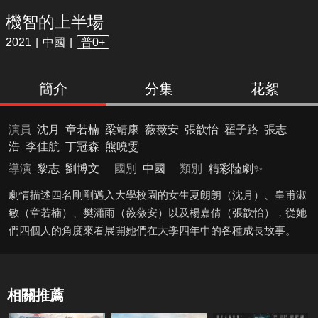
機智的上半場
2021
中國
普0+
簡介
分集
花絮
演員
沈月
章若楠
梁靖康
薇薇安
張歆怡
翟子路
張志
浩
李佳航
丁冠森
熊曉雯
導演
黎志
劉博文
國別
中國
類別
精彩陸劇✨
劇情描述四名剛剛邁入大學校園的女生夏朗朗（沈月）、皇甫淑
敏（章若楠）、樊瀟雨（薇薇安）以及楊嘉倩（張歆怡），從她
們四個人的角度來看展開她們在大學四年中的各種成長故事。
相關推薦