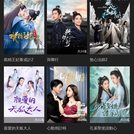
共24集
共24集
共22集
戲精王妃養成計2
與卿行
無心法師2
共31集
共20集
共24集
親愛的天狐大人
心動倒計時
孔雀聖使請動心