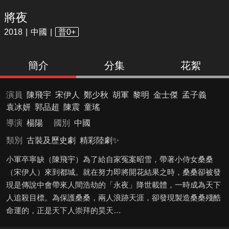
將夜
2018
中國
普0+
簡介
分集
花絮
演員
陳飛宇
宋伊人
鄭少秋
胡軍
黎明
金士傑
孟子義
袁冰妍
郭品超
陳震
童瑤
導演
楊陽
國別
中國
類別
古裝及歷史劇
精彩陸劇✨
小軍卒寧缺（陳飛宇）為了給自家冤案昭雪，帶著小侍女桑桑
（宋伊人）來到都城。就在努力即將開花結果之時，桑桑卻被發
現是傳說中會帶來人間浩劫的「永夜」降世載體，一時成為天下
人追殺目標。為保護桑桑，兩人浪跡天涯，卻發現製造桑桑殘酷
命運的，正是天下人崇拜的昊天…