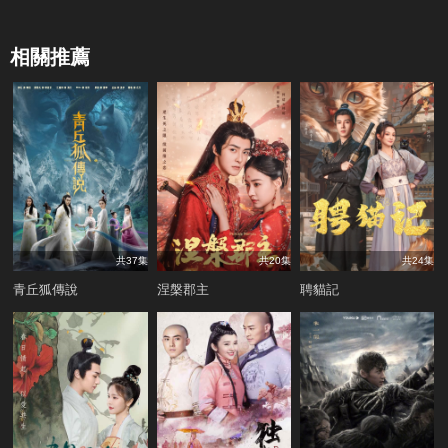
相關推薦
共37集
共20集
共24集
青丘狐傳說
涅槃郡主
聘貓記