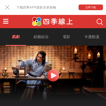
下載四季APP讓影音更順暢
立即下載
戲劇
綜藝綜合
電影
卡通動漫