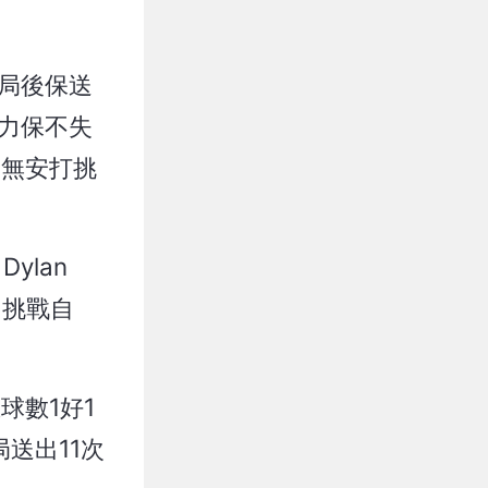
出局後保送
仍力保不失
的無安打挑
Dylan
圖挑戰自
在球數1好1
送出11次