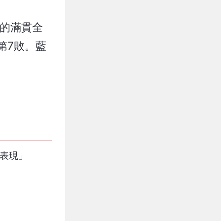
向的滿貫全
第7敗。藍
佳表現」