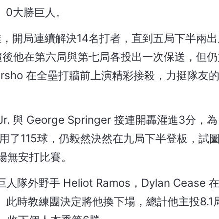
0大勝巨人。
狀況極佳，開局連續解決14名打者，直到五局下半兩
破功。隨後他在第六局與第七局各投出一次保送，但
 Varsho 在全壘打牆前上演精彩接殺，力挺隊友
. 與 George Springer 接連開轟灌進3分，為 
已用了115球，仍毅然決然在九局下半登板，試
第二場無安打比賽。
 Heliot Ramos，Dylan Cease 
此時教練團決定將他換下場，總計他主投8.1局