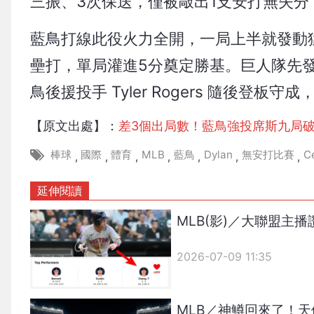
三振、3次保送，僅被敲出1支安打無失分
藍鳥打線此役火力全開，一局上半就發動猛烈攻
壘打，單局灌進5分奠定勝基。巨人隊先發投手
鳥後援投手 Tyler Rogers 隨後登板
【原文出處】：
差3個出局數！藍鳥強投席斯九局
棒球
國際
體育
MLB
藍鳥
Dylan
無安打比賽
C
,
,
,
,
,
,
,
延伸閱讀
MLB(影)／大聯盟
2026-07-09 11:35
MLB／神鱒回來了！天使