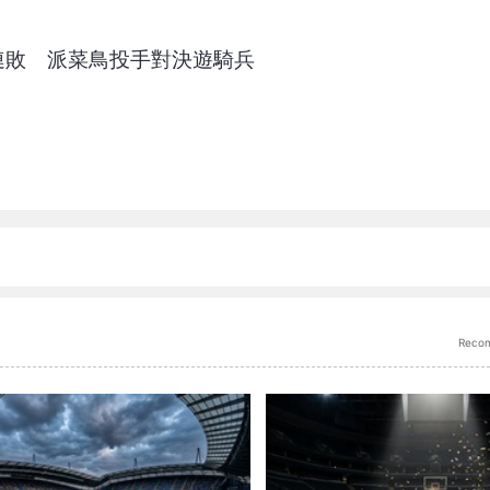
連敗 派菜鳥投手對決遊騎兵
Reco