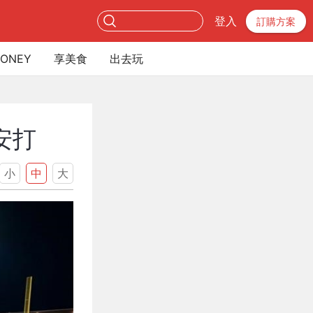
登入
訂購方案
ONEY
享美食
出去玩
安打
小
中
大