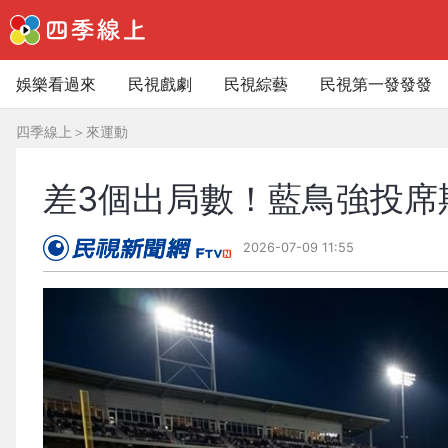
娛樂看過來
民視戲劇
民視綜藝
民視第一發發發
四季線上
＞
來運動
差3個出局數！藍鳥強投席
2026-07-09 11:55