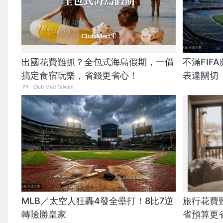
出國花費難抓？全包式海島假期，一價
不滿FI
搞定食宿玩樂，省錢更省心！
表達關切
PR・Club Med Taiwan
MLB／太空人狂轟4發全壘打！8比7逆
旅行花費
轉險勝皇家
省預算更