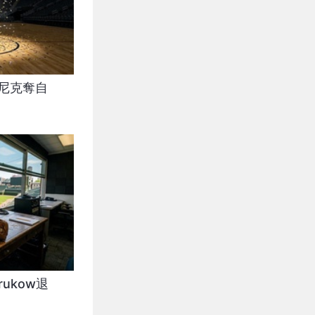
分 尼克奪自
rukow退