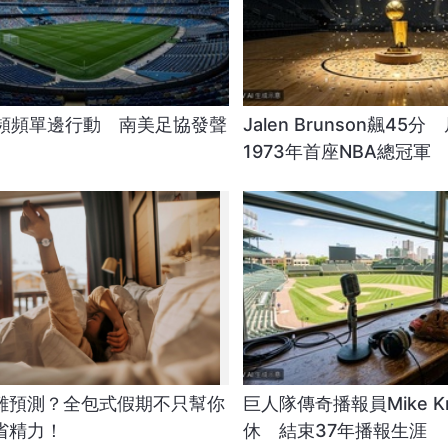
FA頻頻單邊行動 南美足協發聲
Jalen Brunson飆45
1973年首座NBA總冠軍
難預測？全包式假期不只幫你
巨人隊傳奇播報員Mike K
省精力！
休 結束37年播報生涯