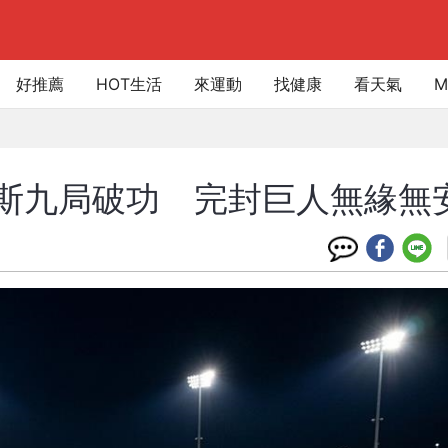
好推薦
HOT生活
來運動
找健康
看天氣
M
斯九局破功 完封巨人無緣無