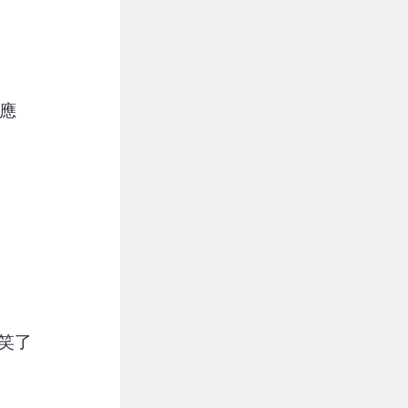
回應
網笑了