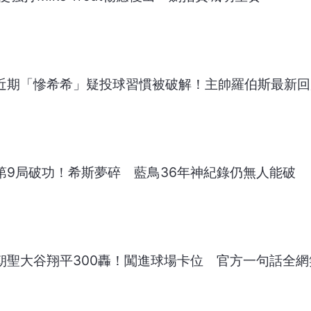
朗希近期「慘希希」疑投球習慣被破解！主帥羅伯斯最新
在第9局破功！希斯夢碎 藍鳥36年神紀錄仍無人能破
都朝聖大谷翔平300轟！闖進球場卡位 官方一句話全