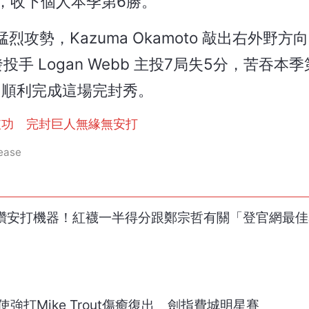
，收下個人本季第6勝。
勢，Kazuma Okamoto 敲出右外野方
 Logan Webb 主投7局失5分，苦吞本季
守成，順利完成這場完封秀。
破功 完封巨人無緣無安打
ease
主播讚安打機器！紅襪一半得分跟鄭宗哲有關「登官網最
強打Mike Trout傷癒復出 劍指費城明星賽