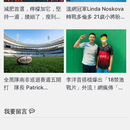
減肥首選，檸檬加它，堅
溫網冠軍Linda Noskova
持一週，腰細了，瘦到你
轉戰多倫多 21歲小將盼迎
懷疑人生
新挑戰
全黑隊南非巡迴賽週五開
李洋昔搭檔爆出「18禁激
打 隊長 Patrick
戰片」外流！網瘋傳「全
Tuipulotu 領軍
裸入鏡」畫面細節全曝光
我要留言