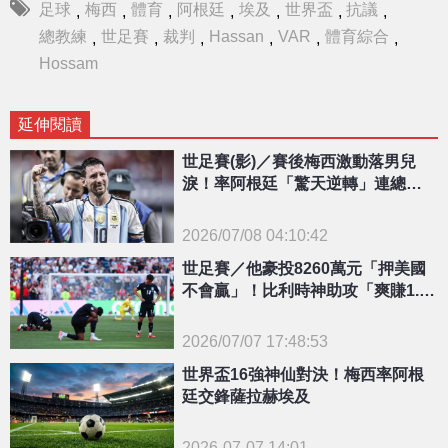
足球
梅西
體育
阿根廷
埃及
世界盃
抗議
,
,
,
,
,
,
,
總教練
世足賽
裁判
Hassan
VAR
體育綜合
,
,
,
,
,
,
Hossam
延伸閱讀
世足賽(影)／賽後梅西激動落男兒
淚！率阿根廷「驚天逆轉」連總教
練也哭到無法受訪
2026/07/08 04:10:42
{PLAYICON}
世足賽／他豪投8260萬元「押美國
不會贏」！比利時神助攻「爽賺1.24
億」
2026/07/07 17:48:53
{PLAYICON}
世界盃16強神仙對決！梅西率阿根
廷交鋒薩拉赫埃及
2026-07-07 14:01