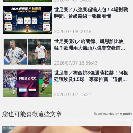
世足賽／八強賽程懶人包！4場對戰
時間、晉級路線一張圖看懂
2026-07-08 09:49
世足賽(影)／哈蘭德、凱恩誰比較
猛？歐洲兩大箭頭八強賽交鋒前超
級比一比
2026/07/07 16:59:43
{PLAYICON}
世足賽／梅西拚8強遇薩拉赫！阿根
廷讓埃及1.5球 專家推薦「這個玩
法」
2026-07-07 15:27
您也可能喜歡這些文章
Recommended by
PR・新素簡