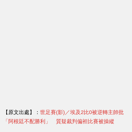
【原文出處】：
世足賽(影)／埃及2比0被逆轉主帥批
「阿根廷不配勝利」 質疑裁判偏袒比賽被操縱