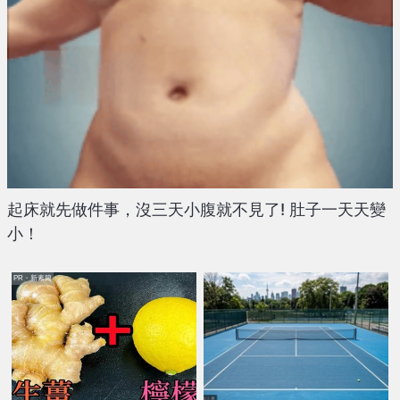
起床就先做件事，沒三天小腹就不見了! 肚子一天天變
小！
PR・新素簡