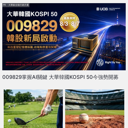
PR・大華銀全能行銷方案
009829掌握AI關鍵 大華韓國KOSPI 50今強勢開募