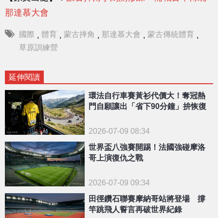
那達慕大會
國際
體育
蒙古摔角
那達慕大會
蒙古傳統體育
,
,
,
,
,
草原訓練營
延伸閱讀
環法自行車賽黃衫代價大！奪冠熱
門自願讓出「省下90分鐘」拚恢復
2026-07-09 08:34
世界盃八強賽開踢！法國強碰摩洛
哥上演復仇之戰
2026-07-09 09:34
田徑鑽石聯賽摩納哥站將登場 撐
竿跳飛人誓言再破世界紀錄