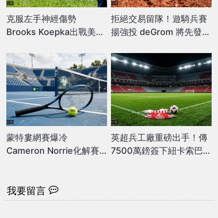
克服左手神經傷勢
拒絕交易留隊！遊騎兵賽
Brooks Koepka出戰美國
揚強投 deGrom 將先發對
公開賽
決金鶯
蒙特婁網賽爆冷
英超兵工廠重磅出手！傳
Cameron Norrie化解賽
7500萬鎊簽下紐卡索巴西
末點逆轉勝
中場
我要留言