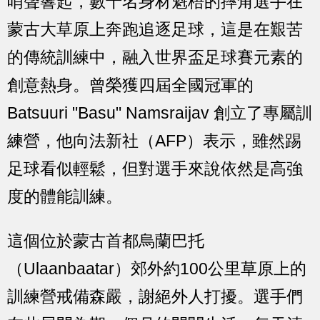
哨聲響起，數十名身材魁梧的摔角選手在
蒙古大草原上奔跑追逐足球，這是在艱苦
的傳統訓練中，融入世界盃足球賽元素的
創意熱身。曾榮獲四屆全國冠軍的
Batsuuri "Basu" Namsraijav 創立了專屬訓
練營，他向法新社（AFP）表示，雖然踢
足球看似輕鬆，但對選手來說依然是高強
度的體能訓練。
這個位於蒙古首都烏蘭巴托
（Ulaanbaatar）郊外約100公里草原上的
訓練營戒備森嚴，謝絕外人打擾。選手們