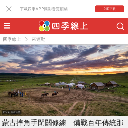
下載四季APP讓影音更順暢
立即下載
四季線上
來運動
蒙古摔角手閉關修練 備戰百年傳統那