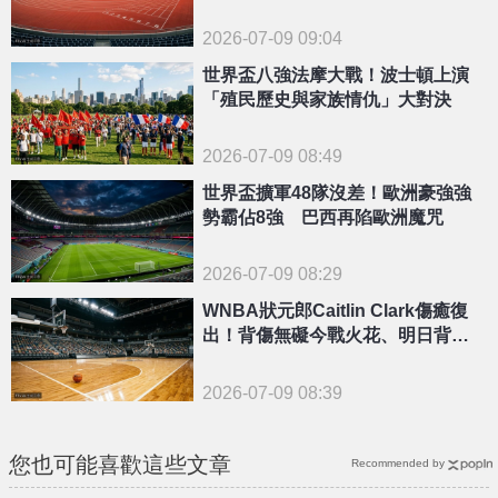
2026-07-09 09:04
世界盃八強法摩大戰！波士頓上演
「殖民歷史與家族情仇」大對決
2026-07-09 08:49
世界盃擴軍48隊沒差！歐洲豪強強
勢霸佔8強 巴西再陷歐洲魔咒
2026-07-09 08:29
WNBA狀元郎Caitlin Clark傷癒復
出！背傷無礙今戰火花、明日背靠
背輪休
2026-07-09 08:39
您也可能喜歡這些文章
Recommended by