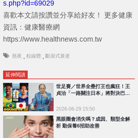
s.php?id=69029
喜歡本文請按讚並分享給好友！
更多健康
資訊：健康醫療網
https://www.healthnews.com.tw
熬夜
粒線體
斷崖式衰老
,
,
延伸閱讀
世足賽／世界全壘打王也瘋狂！王
貞治「一路關注日本」將對決巴
西：熬夜也想看
2026-06-29 15:50
黑眼圈會消失嗎？成因、類型全解
析 勤保養6招助改善