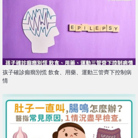
孩子確診癲癇別慌 飲食、用藥、運動三管齊下控制病
情