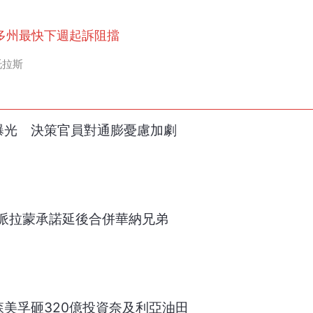
多州最快下週起訴阻擋
托拉斯
曝光 決策官員對通膨憂慮加劇
派拉蒙承諾延後合併華納兄弟
森美孚砸320億投資奈及利亞油田