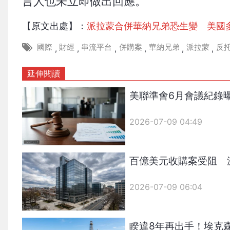
言人也未立即做出回應。
【原文出處】：
派拉蒙合併華納兄弟恐生變 美國
國際
財經
串流平台
併購案
華納兄弟
派拉蒙
反
,
,
,
,
,
,
延伸閱讀
美聯準會6月會議紀錄
2026-07-09 04:49
百億美元收購案受阻 
2026-07-09 06:04
睽違8年再出手！埃克