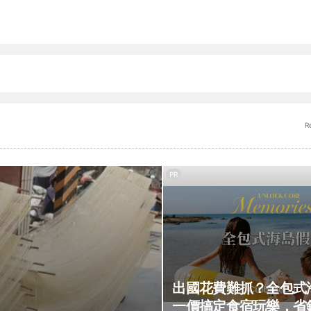
R
PR
出國花費難抓？全包式
一價搞定食宿玩樂，省