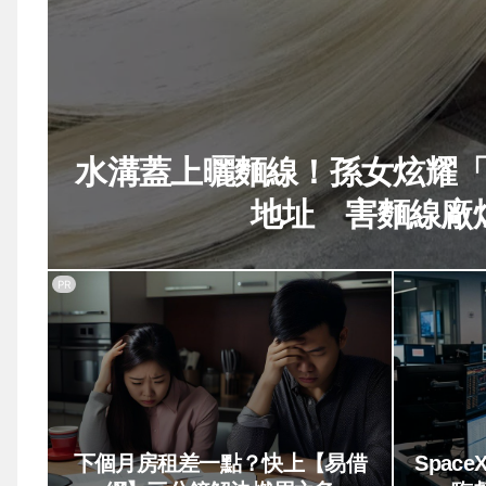
水溝蓋上曬麵線！孫女炫耀
地址 害麵線廠
PR
下個月房租差一點？快上【易借
Spa