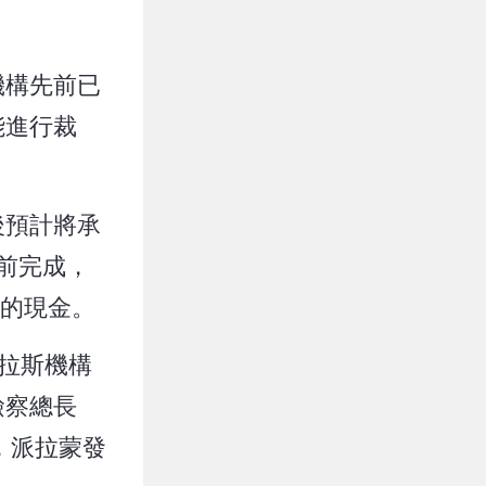
機構先前已
能進行裁
後預計將承
月前完成，
元的現金。
拉斯機構
檢察總長
，派拉蒙發