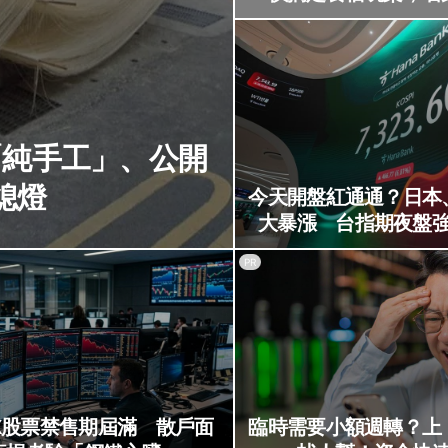
「純手工」、公開
熄燈
今天開盤紅通通？日本
大暴漲 台指期夜盤
PR
ceX股票禁售期屆滿 散戶面
臨時需要小額週轉？上