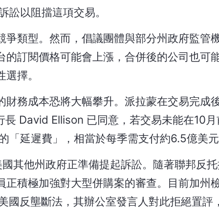
訴訟以阻擋這項交易。
競爭類型。然而，倡議團體與部分州政府監管
台的訂閱價格可能會上漲，合併後的公司也可
性選擇。
的財務成本恐將大幅攀升。派拉蒙在交易完成
David Ellison 已同意，若交易未能在10
的「延遲費」，相當於每季需支付約6.5億美
美國其他州政府正準備提起訴訟。隨著聯邦反托
員正積極加強對大型併購案的審查。目前加州
否違反美國反壟斷法，其辦公室發言人對此拒絕置評