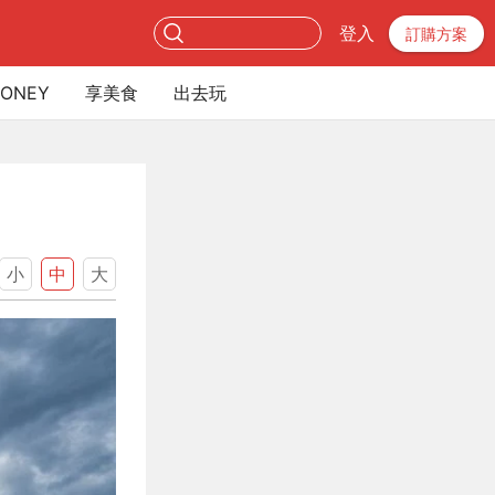
登入
訂購方案
ONEY
享美食
出去玩
小
中
大