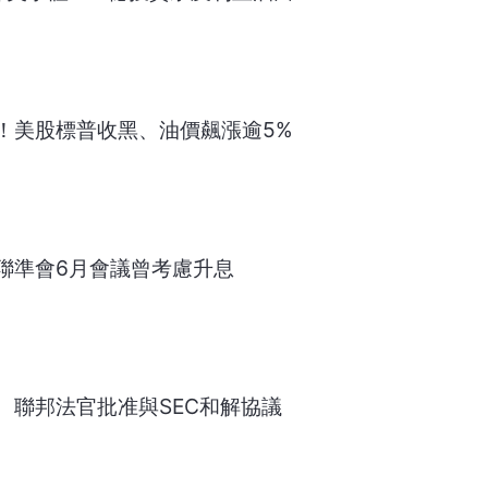
！美股標普收黑、油價飆漲逾5%
聯準會6月會議曾考慮升息
 聯邦法官批准與SEC和解協議