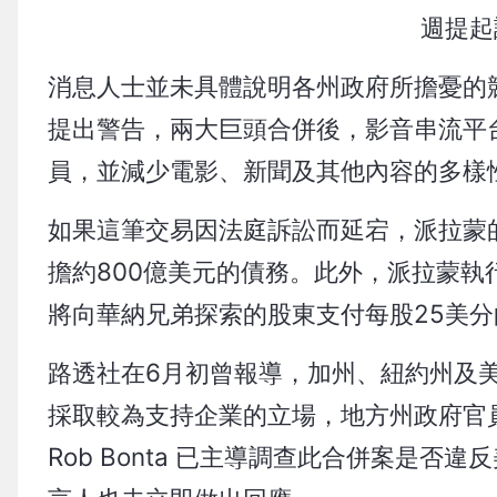
週提起
消息人士並未具體說明各州政府所擔憂的
提出警告，兩大巨頭合併後，影音串流平
員，並減少電影、新聞及其他內容的多樣
如果這筆交易因法庭訴訟而延宕，派拉蒙
擔約800億美元的債務。此外，派拉蒙執行長 
將向華納兄弟探索的股東支付每股25美分
路透社在6月初曾報導，加州、紐約州及
採取較為支持企業的立場，地方州政府官
Rob Bonta 已主導調查此合併案是