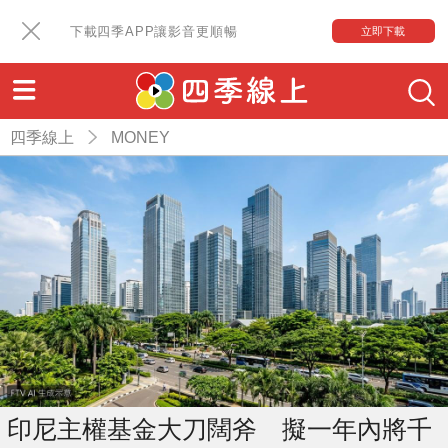
下載四季APP讓影音更順暢
立即下載
四季線上
MONEY
印尼主權基金大刀闊斧 擬一年內將千