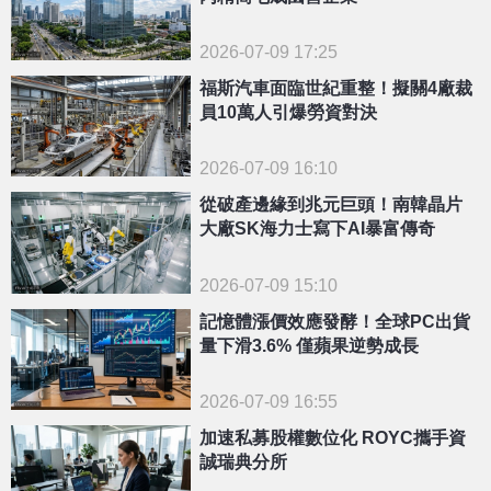
2026-07-09 17:25
福斯汽車面臨世紀重整！擬關4廠裁
員10萬人引爆勞資對決
2026-07-09 16:10
從破產邊緣到兆元巨頭！南韓晶片
大廠SK海力士寫下AI暴富傳奇
2026-07-09 15:10
記憶體漲價效應發酵！全球PC出貨
量下滑3.6% 僅蘋果逆勢成長
2026-07-09 16:55
加速私募股權數位化 ROYC攜手資
誠瑞典分所