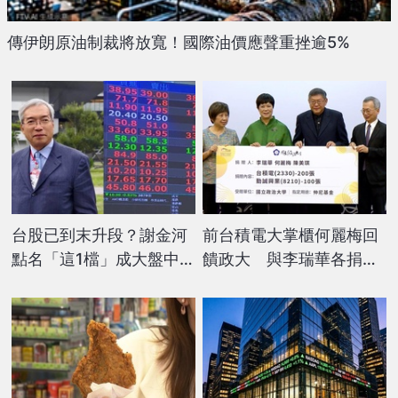
傳伊朗原油制裁將放寬！國際油價應聲重挫逾5%
台股已到末升段？謝金河
前台積電大掌櫃何麗梅回
點名「這1檔」成大盤中流
饋政大 與李瑞華各捐百
砥柱 籲投資人緊抓「2
張台積電股票
關鍵」