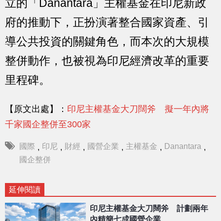
立的「Danantara」主權基金在印尼新政
府的推動下，正扮演著整合國家資產、引
導公共投資的關鍵角色，而本次的大規模
整併動作，也被視為印尼經濟改革的重要
里程碑。
【原文出處】：
印尼主權基金大刀闊斧 擬一年內將
千家國企整併至300家
國際
印尼
財經
國營企業
主權基金
Danantara
,
,
,
,
,
,
國企整併
延伸閱讀
印尼主權基金大刀闊斧 計劃兩年
內精簡七成國營企業