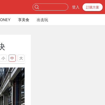
登入
訂購方案
ONEY
享美食
出去玩
決
小
中
大