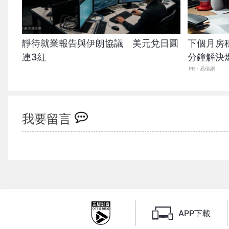
靜待就業報告與伊朗協議 美元兌日圓
下個月房
連3紅
分鐘解決
PR・易借網
我要留言
APP下載