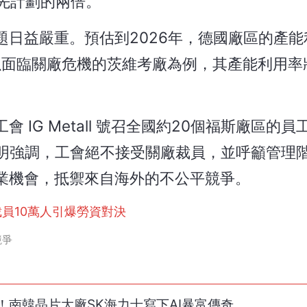
先計劃的兩倍。
日益嚴重。預估到2026年，德國廠區的產能
。以面臨關廠危機的茨維考廠為例，其產能利用率將
IG Metall 號召全國約20個福斯廠區的員
er 發表聲明強調，工會絕不接受關廠裁員，並呼籲管
業機會，抵禦來自海外的不公平競爭。
員10萬人引爆勞資對決
競爭
！南韓晶片大廠SK海力士寫下AI暴富傳奇