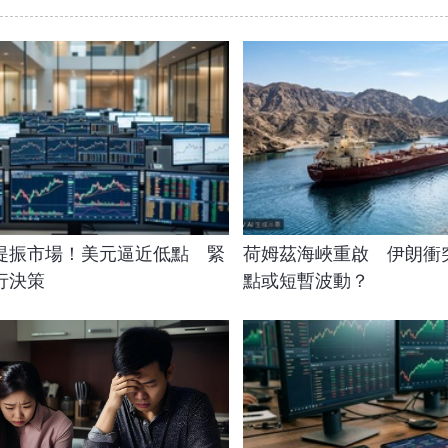
提振市場！美元逼近低點 緊
荷姆茲海峽重啟 伊朗衝
行決策
點或短暫波動？