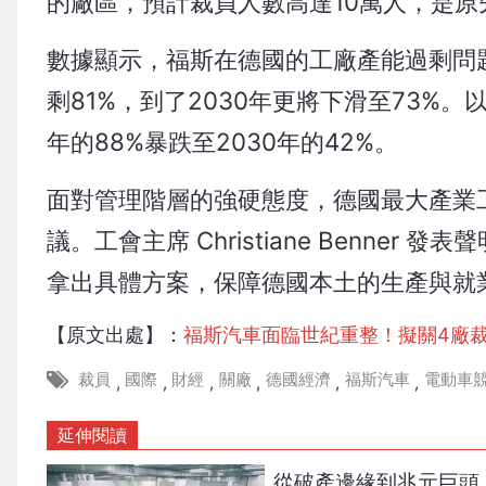
的廠區，預計裁員人數高達10萬人，是原
數據顯示，福斯在德國的工廠產能過剩問題
剩81%，到了2030年更將下滑至73%
年的88%暴跌至2030年的42%。
面對管理階層的強硬態度，德國最大產業工會 
議。工會主席 Christiane Benn
拿出具體方案，保障德國本土的生產與就
【原文出處】：
福斯汽車面臨世紀重整！擬關4廠裁
裁員
國際
財經
關廠
德國經濟
福斯汽車
電動車
,
,
,
,
,
,
延伸閱讀
從破產邊緣到兆元巨頭