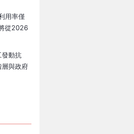
利用率僅
從2026
工發動抗
理階層與政府