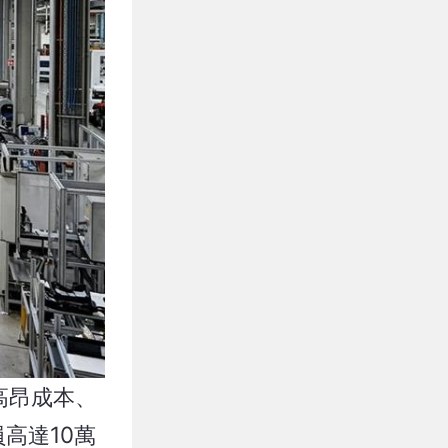
高昂成本、
高達10萬