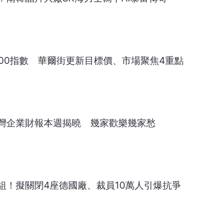
克100指數 華爾街更新目標價、市場聚焦4重點
灣企業財報本週揭曉 幾家歡樂幾家愁
組！擬關閉4座德國廠、裁員10萬人引爆抗爭