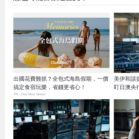
出國花費難抓？全包式海島假期，一價
美伊和談
搞定食宿玩樂，省錢更省心！
盯日澳央
PR・Club Med Taiwan