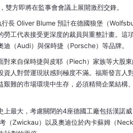
，雙方即將在監事會會議上展開激烈交鋒。
 Oliver Blume 預計在德國狼堡（Wolfsb
的勞工代表接受更深度的裁員與重整計畫。這
（Audi）與保時捷（Porsche）等品牌。
對來自保時捷與皮耶（Piech）家族等大股
投資人對營運現狀感到極度不滿。福斯發言人
益艱難的市場環境中生存，必須精簡企業結構
史上最大，考慮關閉的4座德國工廠包括漢諾威
考（Zwickau）以及奧迪位於內卡蘇姆（Necka