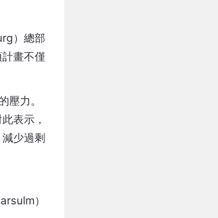
urg）總部
項計畫不僅
東的壓力。
對此表示，
、減少過剩
rsulm）