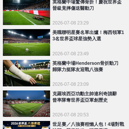
英格蘭中場驚傳骨折！慶祝世界盃
晉級竟摔傷送醫動刀
2026-07-08 23:29
美職聯明星賽名單出爐！梅西領軍1
3名世界盃球星強勢入選
2026-07-08 23:49
英格蘭中場Henderson骨折動刀
歸隊力挺隊友迎戰八強賽
2026-07-08 23:09
克羅埃西亞功勳主帥達利奇請辭
曾率隊奪世界盃亞軍創歷史
2026-07-08 20:53
世足賽／八強賽程懶人包！4場對戰