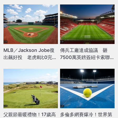
MLB／Jackson Jobe復
傳兵工廠達成協議 砸
出飆好投 老虎8比0完封
7500萬英鎊簽紐卡索聯隊
巨人
長
父親節最暖禮物！17歲高
多倫多網賽爆冷！世界第