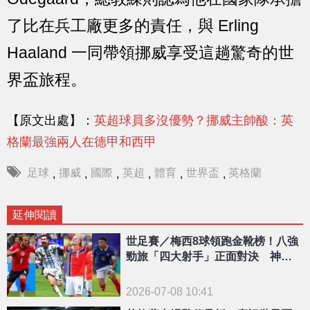
了比在兵工廠更多的責任，與 Erling
Haaland 一同帶領挪威享受這趟驚奇的世
界盃旅程。
【原文出處】：
英超球員多沒優勢？挪威主帥酸：英
格蘭最強兩人在德甲和西甲
足球
挪威
國際
英超
體育
世界盃
英格蘭
,
,
,
,
,
,
延伸閱讀
世足賽／梅西8球領跑金靴榜！八強
勁旅「四大射手」正面對決 神仙
打架白熱化
2026-07-08 10:41