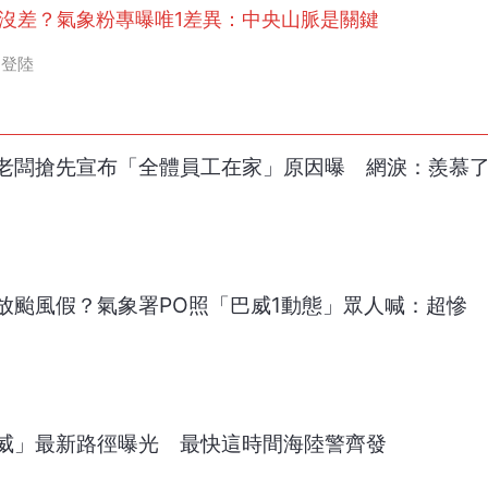
沒差？氣象粉專曝唯1差異：中央山脈是關鍵
登陸
老闆搶先宣布「全體員工在家」原因曝 網淚：羨慕
放颱風假？氣象署PO照「巴威1動態」眾人喊：超慘
威」最新路徑曝光 最快這時間海陸警齊發