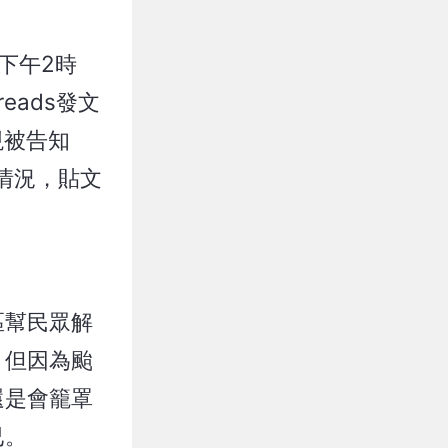
下午2時
eads發文
現被告知
情況，貼文
區幫民眾解
。但因為颱
還是會籠罩
已。