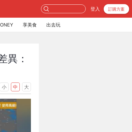
登入
訂購方案
ONEY
享美食
出去玩
差異：
小
中
大