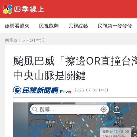
娛樂看過來
民視戲劇
民視綜藝
民視第一發發發
四季線上
＞
HOT生活
颱風巴威「擦邊OR直撞台
中央山脈是關鍵
2026-07-09 14:31