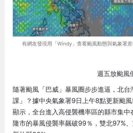
有網友發現用「Windy」查看颱風動態與氣象署
週五放颱風
隨著颱風「巴威」暴風圈步步進逼，北台
課」？據中央氣象署9日上午8點更新颱風
顯示，全台進入高侵襲機率區的縣市集中
隆市的暴風侵襲率飆破99％，雙北97%、