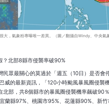
差很大，氣象粉專曝唯一差異。（圖／翻攝自Windy、中央氣
假？北部8縣市侵襲率破90%
灣民眾最關心的莫過於「週五（10日）是否會
巴威的最新資訊，「120小時颱風暴風圈侵襲
在北部，共8個縣市的暴風圈侵襲機率飆破90
宜蘭縣97%、桃園市95%、花蓮縣90%、新竹