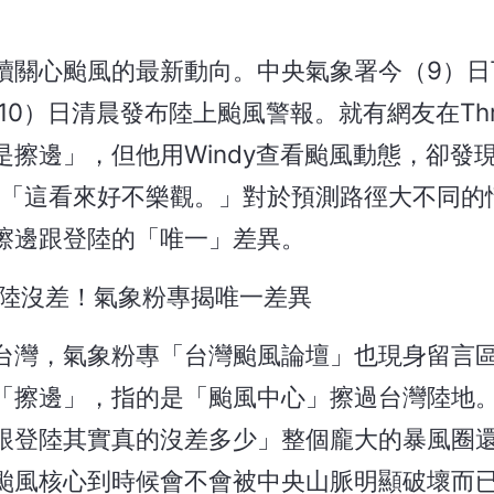
續關心颱風的最新動向。中央氣象署今（9）日
0）日清晨發布陸上颱風警報。就有網友在Thr
擦邊」，但他用Windy查看颱風動態，卻發
：「這看來好不樂觀。」對於預測路徑大不同的
擦邊跟登陸的「唯一」差異。
陸沒差！氣象粉專揭唯一差異
台灣，氣象粉專「台灣颱風論壇」也現身留言
「擦邊」，指的是「颱風中心」擦過台灣陸地
跟登陸其實真的沒差多少」整個龐大的暴風圈
颱風核心到時候會不會被中央山脈明顯破壞而