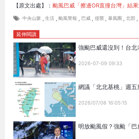
【原文出處】：
颱風巴威「擦邊OR直撞台灣」結果
中央山脈
生活
颱風警報
巴威
侵襲
暴風圈
北部
,
,
,
,
,
,
,
延伸閱讀
強颱巴威還沒到！台北
2026-07-09 09:33
網議「北北基桃」週五
2026/07/08 16:05:15
{PLAYICON}
明放颱風假？強颱「巴