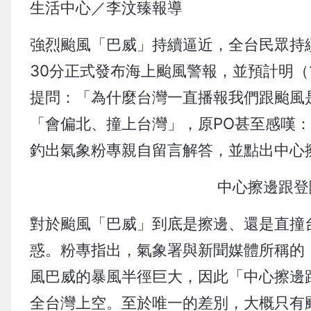
生活中心／李汶臻報導
強烈颱風「巴威」持續逼近，全台民眾持
30分正式發布海上颱風警報，並預計明（1
提問：「為什麼台灣一直播報我們跟颱風是
「會偏北、撞上台灣」，原PO甚至感嘆
釣出氣象粉專親自留言解答，並點出中心
中心擦邊跟登
對於颱風「巴威」到底是擦邊、還是直撞
惑。粉專指出，氣象署與新聞媒體所稱的
風巴威的暴風半徑巨大，因此「中心擦邊
全台灣上空。至於唯一的差別，大概只有