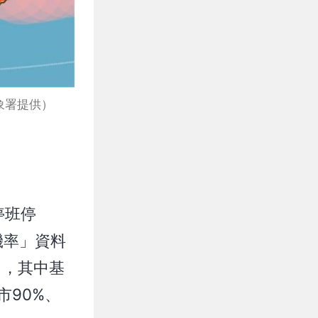
象署提供）
停班停
機率」資料
％，其中基
市90%、