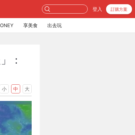
登入
訂購方案
ONEY
享美食
出去玩
後」：
小
中
大