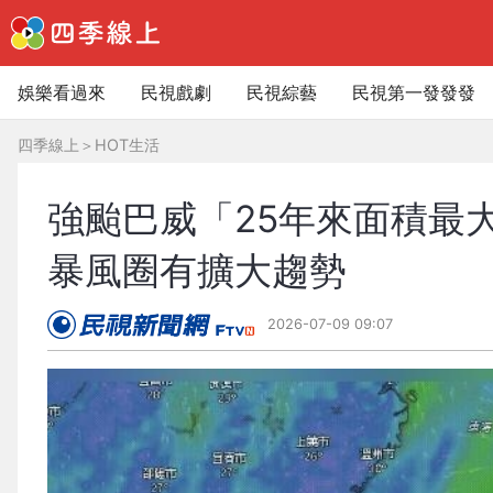
娛樂看過來
民視戲劇
民視綜藝
民視第一發發發
四季線上
＞
HOT生活
強颱巴威「25年來面積最
暴風圈有擴大趨勢
2026-07-09 09:07