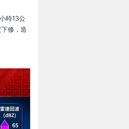
小時13公
度下修，造
。