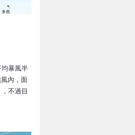
平均暴風半
颱風內，面
」，不過目