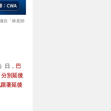
攝自「林老師
）日，
巴
，分別延後
也跟著延後