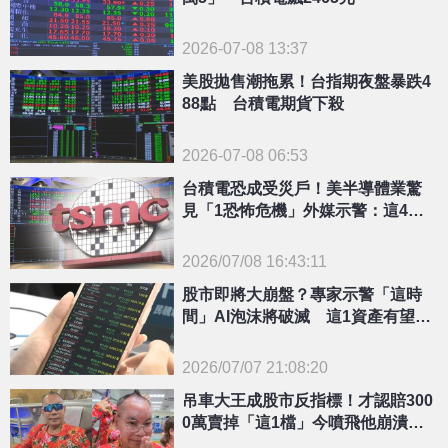
2026-07-08 13:37
美股拋售潮拖累！台指期夜盤暴跌4
88點 台積電期貨下殺
2026-07-08 06:53
台積電恐成受災戶！美半導體業驚
見「1恐怖危機」外媒示警：這4大
廠無一倖免
2026/07/08 16:43:11
{PLAYICON}
股市即將大崩盤？專家示警「這時
間」AI泡沫將破滅 這1資產有望正
式反撲
2026/07/07 21:08:20
{PLAYICON}
吊車大王成股市反指標！才認賠300
0萬賣掉「這1檔」今噴飛他崩潰：
少賺快2億