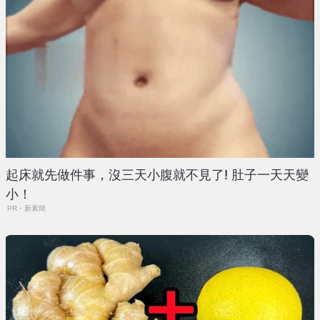
起床就先做件事，沒三天小腹就不見了! 肚子一天天變
小！
PR・新素簡