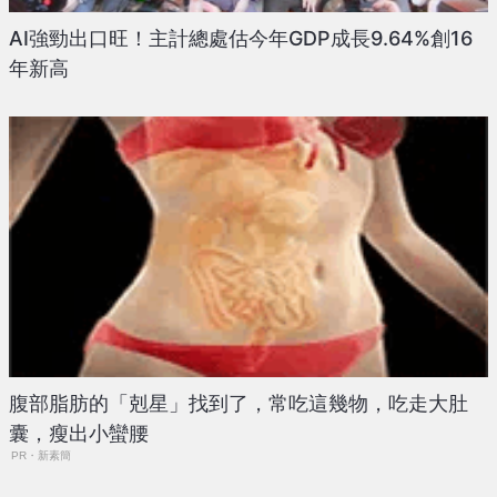
AI強勁出口旺！主計總處估今年GDP成長9.64%創16
年新高
腹部脂肪的「剋星」找到了，常吃這幾物，吃走大肚
囊，瘦出小蠻腰
PR・新素簡