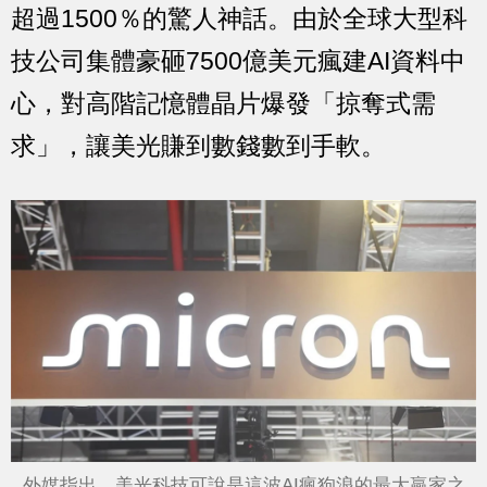
超過1500％的驚人神話。由於全球大型科
技公司集體豪砸7500億美元瘋建AI資料中
心，對高階記憶體晶片爆發「掠奪式需
求」，讓美光賺到數錢數到手軟。
外媒指出，美光科技可說是這波AI瘋狗浪的最大贏家之