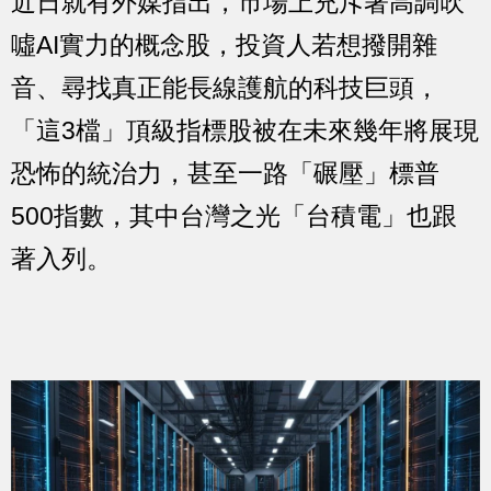
近日就有外媒指出，市場上充斥著高調吹
噓AI實力的概念股，投資人若想撥開雜
音、尋找真正能長線護航的科技巨頭，
「這3檔」頂級指標股被在未來幾年將展現
恐怖的統治力，甚至一路「碾壓」標普
500指數，其中台灣之光「台積電」也跟
著入列。