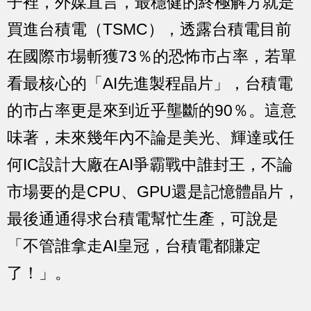
子裡，外媒直言，最穩健的終極解方就是
買進台積電（TSMC），透露台積電目前
在國際市場斬獲73％的恐怖市占率，若單
看最核心的「AI先進製程晶片」，台積電
的市占率更是來到近乎壟斷的90％。這意
味著，未來幾年內不論是美光、輝達或任
何IC設計大廠在AI爭霸戰中誰封王，不論
市場要的是CPU、GPU還是記憶體晶片，
最後通通得求台積電幫忙生產，可說是
「不管誰拿走AI皇冠，台積電都賺定
了！」。