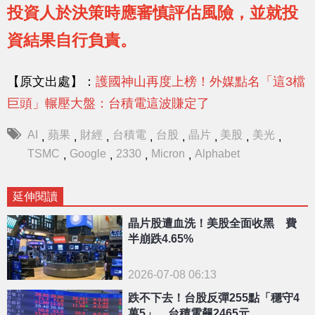
投資人於決策時應審慎評估風險，並就投
資結果自行負責。
【原文出處】：
護國神山再度上榜！外媒點名「這3檔
巨頭」輾壓大盤：台積電這波賺定了
AI
蘋果
財經
台積電
台股
晶片
美股
美光
,
,
,
,
,
,
,
,
TSMC
Google
2330
Micron
Alphabet
,
,
,
,
延伸閱讀
晶片股遭血洗！美股全面收黑 費
半崩跌4.65%
2026-07-08 06:13
跌不下去！台股反彈255點「穩守4
萬5」 台積電飆2465元