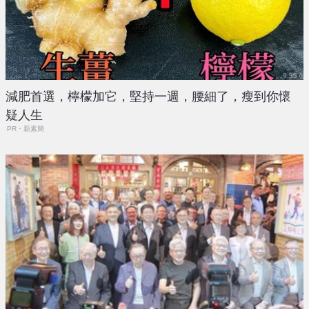
減肥首選，檸檬加它，堅持一週，腰細了，瘦到你懷
疑人生
PR・新素簡