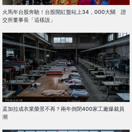
火馬年台股奔馳！台股開紅盤站上34，000大關 證
交所董事長「這樣說」
孟加拉成衣業榮景不再？兩年倒閉400家工廠爆裁員
潮