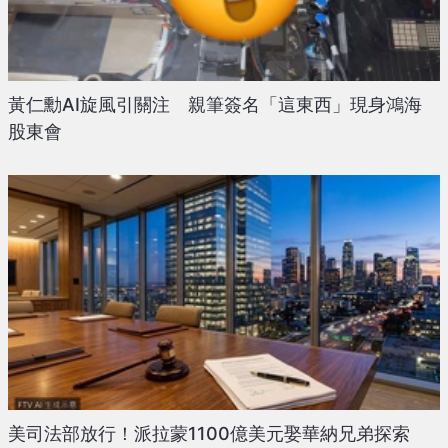
黃仁勳AI旋風引關注 親筆簽名「這東西」現身鴻海
股東會
美司法部放行！派拉蒙1100億美元娶華納兄弟探索