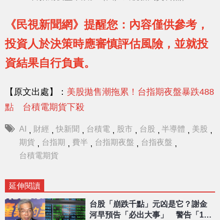
《民視新聞網》提醒您：內容僅供參考，
投資人於決策時應審慎評估風險，並就投
資結果自行負責。
【原文出處】：
美股拋售潮拖累！台指期夜盤暴跌488
點 台積電期貨下殺
AI
財經
快新聞
台積電
股市
台股
半導體
美股
,
,
,
,
,
,
,
,
期貨
台指期
費半
台指期夜盤
台指夜盤
,
,
,
,
,
台積電期貨
延伸閱讀
台股「崩跌千點」元凶是它？謝金
河早預告「必出大事」 警告「1類