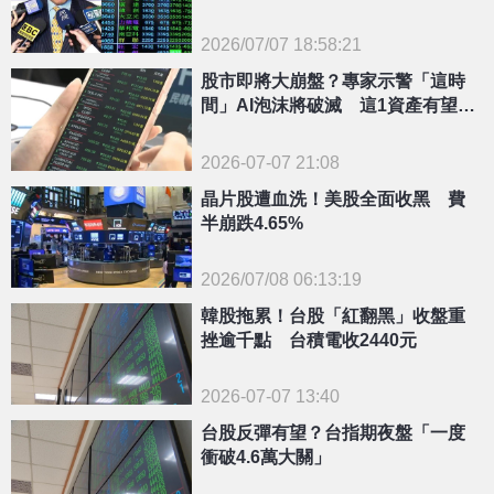
ETF」出事要小心
2026/07/07 18:58:21
{PLAYICON}
股市即將大崩盤？專家示警「這時
間」AI泡沫將破滅 這1資產有望正
式反撲
2026-07-07 21:08
晶片股遭血洗！美股全面收黑 費
半崩跌4.65%
2026/07/08 06:13:19
{PLAYICON}
韓股拖累！台股「紅翻黑」收盤重
挫逾千點 台積電收2440元
2026-07-07 13:40
台股反彈有望？台指期夜盤「一度
衝破4.6萬大關」