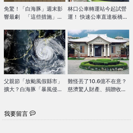
免驚！「白海豚」週末影
林口公車轉運站今起試營
響最劇 「這些措施」經
運！ 快速公車直達板橋、
濟部都整備好了
台北市
父親節「放颱風假縣市」
難怪丟了10.6億不在意？
擴大？白海豚「暴風侵襲
慈濟驚人財產、捐贈收入
率」曝光 這縣市達64%
震撼曝光
最高
我要留言