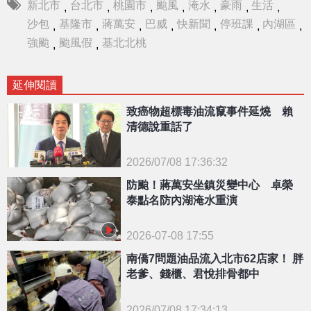
新北市
台北市
桃園市
颱風
淹水
豪雨
生活
,
,
,
,
,
,
,
沙包
基隆市
蔣萬安
巴威
快新聞
停班課
內湖區
,
,
,
,
,
,
,
強颱
颱風假
基北北桃
,
,
延伸閱讀
致癌物超標毒油流竄事件延燒 賴
清德說重話了
2026/07/08 17:36:32
{PLAYICON}
防颱！蔣萬安坐鎮災變中心 卓榮
泰點名防內湖淹水重演
2026-07-08 17:55
南僑7問題油品流入北市62店家！ 胖
老爹、錢櫃、君悅排骨都中
2026/07/08 17:34:13