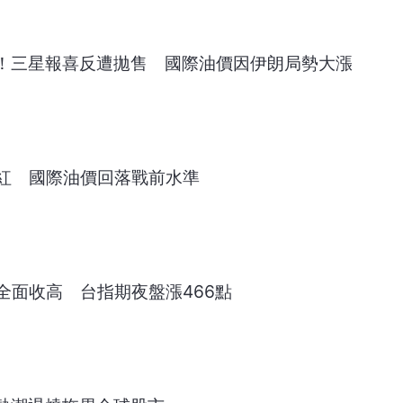
股！三星報喜反遭拋售 國際油價因伊朗局勢大漲
紅 國際油價回落戰前水準
全面收高 台指期夜盤漲466點