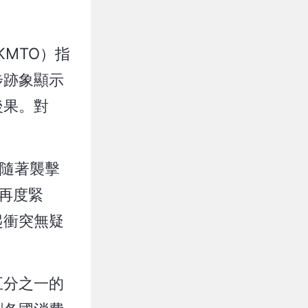
KMTO）指
步跡象顯示
後果。對
，隨著襲擊
再度緊
起衝突無疑
五分之一的