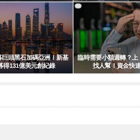
PR
募巨頭黑石加碼亞洲！新基
臨時需要小額週轉？上
募得131億美元創紀錄
找人幫！資金快