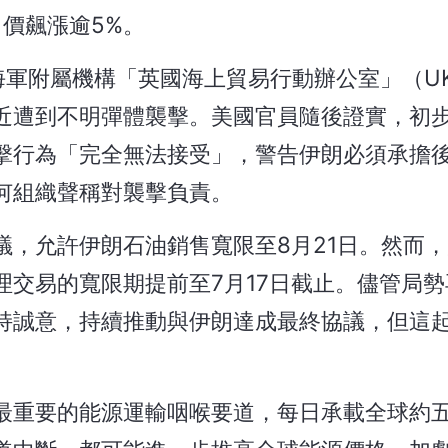
價飆漲逾5%。
家海軍附屬機構「英國海上貿易行動辦公室」（U
近遭到不明彈體襲擊。美國官員隨後證實，初
擊行為「完全無法接受」，警告伊朗必須承擔
何組織聲稱對襲擊負責。
議，允許伊朗石油銷售寬限至8月21日。然而
交易的寬限期提前至7月17日截止。儘管局勢
持誠意，持續推動與伊朗達成最終協議，但這
最重要的能源運輸咽喉要道，每日承載全球約