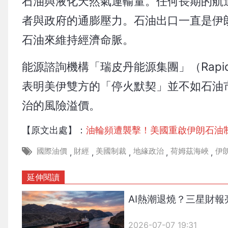
石油與液化天然氣運輸量。任何長期的航
者與政府的通膨壓力。石油出口一直是伊
石油來維持經濟命脈。
能源諮詢機構「瑞皮丹能源集團」（Rapidan E
表明美伊雙方的「停火默契」並不如石油
治的風險溢價。
【原文出處】：
油輪頻遭襲擊！美國重啟伊朗石油
國際油價
財經
美國制裁
地緣政治
荷姆茲海峽
伊
,
,
,
,
,
延伸閱讀
AI熱潮退燒？三星財
2026-07-07 19:31