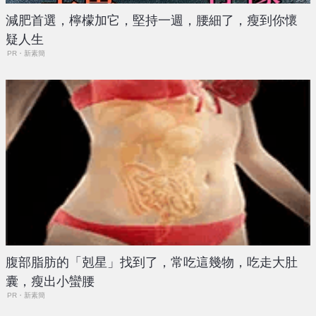
減肥首選，檸檬加它，堅持一週，腰細了，瘦到你懷
疑人生
PR・新素簡
腹部脂肪的「剋星」找到了，常吃這幾物，吃走大肚
囊，瘦出小蠻腰
PR・新素簡