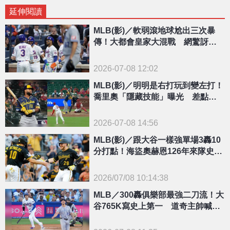
延伸閱讀
MLB(影)／軟弱滾地球尬出三次暴
傳！大都會皇家大混戰 網驚訝：
這是少棒？
2026-07-08 12:02
MLB(影)／明明是右打玩到變左打！
喬里奧「隱藏技能」曝光 差點把
球轟出牆外
2026-07-08 14:56
MLB(影)／跟大谷一樣強單場3轟10
分打點！海盜奧赫恩126年來隊史第
一人
2026/07/08 10:14:38
{PLAYICON}
MLB／300轟俱樂部最強二刀流！大
谷765K寫史上第一 道奇主帥喊：
拚500轟