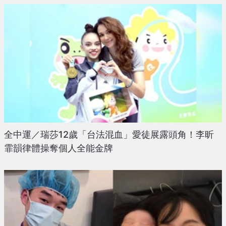
全中運／瑞莎12歲「台法混血」愛徒展露頭角！李昕
霏韻律體操奪個人全能金牌