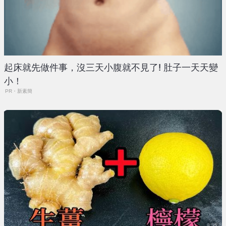
起床就先做件事，沒三天小腹就不見了! 肚子一天天變
小！
PR・新素簡