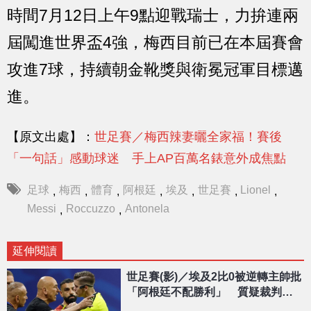
時間7月12日上午9點迎戰瑞士，力拚連兩
屆闖進世界盃4強，梅西目前已在本屆賽會
攻進7球，持續朝金靴獎與衛冕冠軍目標邁
進。
【原文出處】：
世足賽／梅西辣妻曬全家福！賽後
「一句話」感動球迷 手上AP百萬名錶意外成焦點
足球
梅西
體育
阿根廷
埃及
世足賽
Lionel
,
,
,
,
,
,
,
Messi
Roccuzzo
Antonela
,
,
延伸閱讀
世足賽(影)／埃及2比0被逆轉主帥批
「阿根廷不配勝利」 質疑裁判偏
袒比賽被操縱