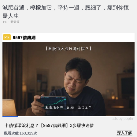
減肥首選，檸檬加它，堅持一週，腰細了，瘦到你懷
疑人生
PR・新素簡
9597借錢網
PR
ads by popIn
卡債循環滾利息？【9597借錢網】3步驟快速借！
深入了解
觀看次數 163,315次