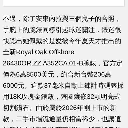
不過，除了安東內拉與三個兒子的合照，
手腕上的腕錶同樣引起球迷關注，錶迷很
快認出她佩戴的是愛彼今年夏天才推出的
全新Royal Oak Offshore
26430OR.ZZ.A352CA.01-B腕錶，官方定
價為6萬8500美元，約合新台幣206萬
6000元。這款37毫米自動上鍊計時碼錶採
用18K玫瑰金錶殼，錶圈鑲嵌32顆明亮式
切割鑽石。由於屬於2026年剛上市的新
款，二手市場流通量仍相當稀少，也讓這