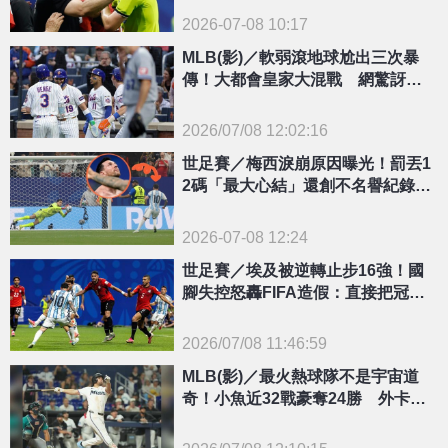
2026-07-08 10:17
MLB(影)／軟弱滾地球尬出三次暴
傳！大都會皇家大混戰 網驚訝：
這是少棒？
2026/07/08 12:02:16
{PLAYICON}
世足賽／梅西淚崩原因曝光！罰丟1
2碼「最大心結」還創不名譽紀錄
坦言：罰進會不同
2026-07-08 12:24
世足賽／埃及被逆轉止步16強！國
腳失控怒轟FIFA造假：直接把冠軍
頒給阿根廷
2026/07/08 11:46:59
{PLAYICON}
MLB(影)／最火熱球隊不是宇宙道
奇！小魚近32戰豪奪24勝 外卡席
位愈坐愈穩