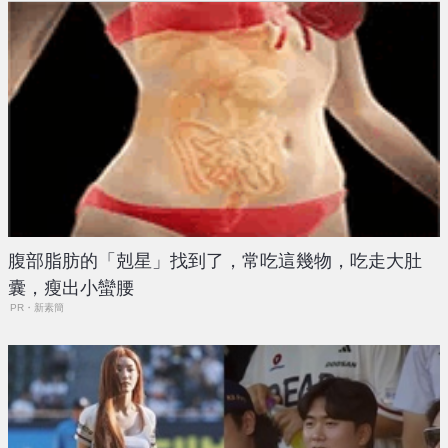
腹部脂肪的「剋星」找到了，常吃這幾物，吃走大肚
囊，瘦出小蠻腰
PR・新素簡