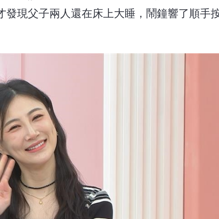
才發現父子兩人還在床上大睡，鬧鐘響了順手