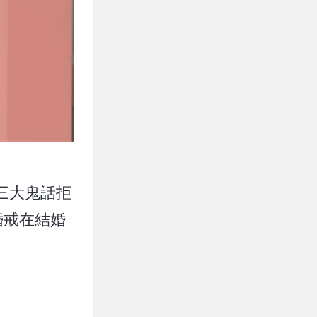
三大鬼話拒
婚戒在結婚