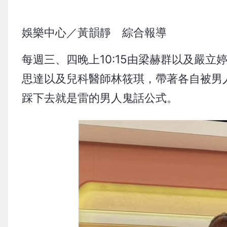
娛樂中心／黃韻靜 綜合報導
每週三、四晚上10:15由梁赫群以及嚴
思達以及兒科醫師林筱琪，帶著各自被男
踩下去就是雷的男人鬼話公式。