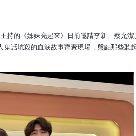
立婷主持的《姊妹亮起來》日前邀請李新、蔡允潔
人鬼話坑殺的血淚故事齊聚現場，盤點那些聽