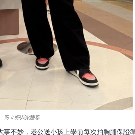
嚴立婷與梁赫群
大事不妙，老公送小孩上學前每次拍胸脯保證