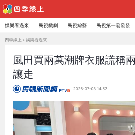
娛樂看過來
民視戲劇
民視綜藝
民視第一發發發
四季線上
＞
娛樂看過來
風田買兩萬潮牌衣服謊稱
讓走
2026-07-08 14:52