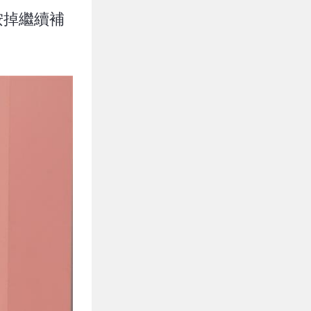
按掉繼續補