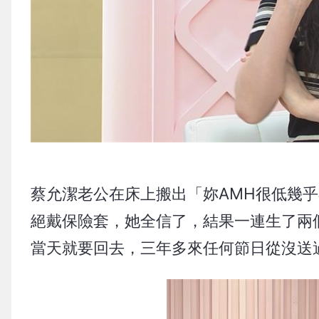
蔡允潔老公在床上搬出「妳AMH很低幾
絕戴保險套，她全信了，結果一連生了兩
當天就要回去，三年多來任何節日從沒送