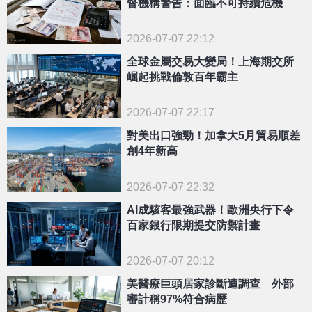
督機構警告：面臨不可持續危機
2026-07-07 22:12
全球金屬交易大變局！上海期交所
崛起挑戰倫敦百年霸主
2026-07-07 22:17
對美出口強勁！加拿大5月貿易順差
創4年新高
2026-07-07 22:32
AI成駭客最強武器！歐洲央行下令
百家銀行限期提交防禦計畫
2026-07-07 20:12
美醫療巨頭居家診斷遭調查 外部
審計稱97%符合病歷