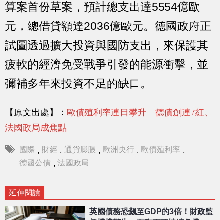
算案首份草案，預計總支出達5554億歐
元，總借貸額達2036億歐元。德國政府正
試圖透過擴大投資與國防支出，來保護其
疲軟的經濟免受戰爭引發的能源衝擊，並
彌補多年來投資不足的缺口。
【原文出處】：
歐債殖利率連日攀升 德債創連7紅、
法國政局成焦點
國際
財經
通貨膨脹
歐洲央行
歐債殖利率
,
,
,
,
,
德國公債
法國政局
,
延伸閱讀
英國債務恐飆至GDP的3倍！財政監