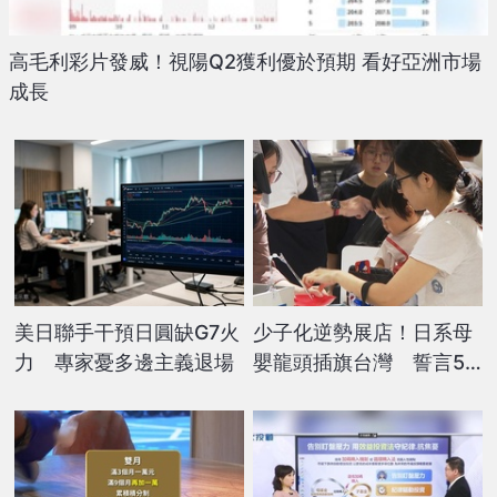
高毛利彩片發威！視陽Q2獲利優於預期 看好亞洲市場
成長
美日聯手干預日圓缺G7火
少子化逆勢展店！日系母
力 專家憂多邊主義退場
嬰龍頭插旗台灣 誓言5
年開20店