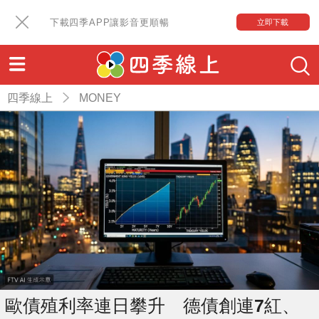
下載四季APP讓影音更順暢
立即下載
四季線上
MONEY
歐債殖利率連日攀升 德債創連7紅、