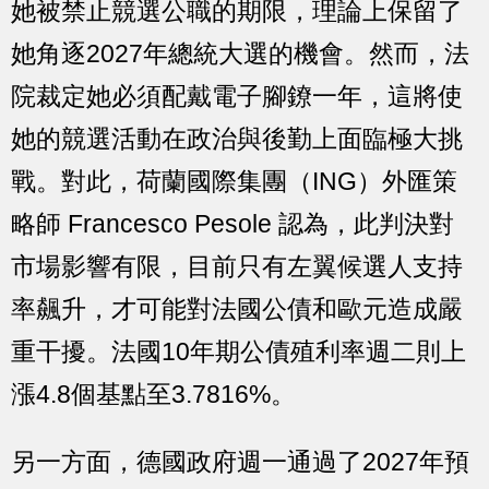
她被禁止競選公職的期限，理論上保留了
她角逐2027年總統大選的機會。然而，法
院裁定她必須配戴電子腳鐐一年，這將使
她的競選活動在政治與後勤上面臨極大挑
戰。對此，荷蘭國際集團（ING）外匯策
略師 Francesco Pesole 認為，此判決對
市場影響有限，目前只有左翼候選人支持
率飆升，才可能對法國公債和歐元造成嚴
重干擾。法國10年期公債殖利率週二則上
漲4.8個基點至3.7816%。
另一方面，德國政府週一通過了2027年預