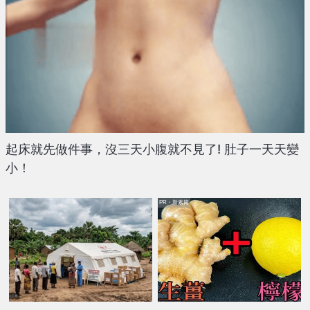
起床就先做件事，沒三天小腹就不見了! 肚子一天天變
小！
PR・新素簡