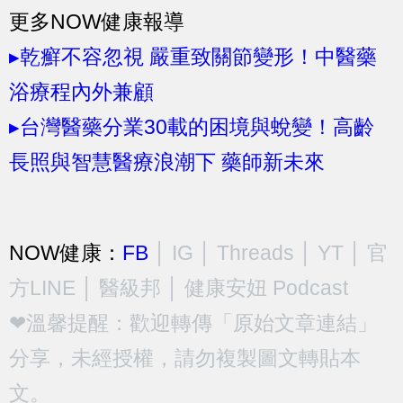
更多NOW健康報導
▸乾癬不容忽視 嚴重致關節變形！中醫藥
浴療程內外兼顧
▸台灣醫藥分業30載的困境與蛻變！高齡
長照與智慧醫療浪潮下 藥師新未來
NOW健康：
FB
│
IG
│
Threads
│
YT
│
官
方LINE
│
醫級邦
│
健康安妞 Podcast
❤溫馨提醒：歡迎轉傳「原始文章連結」
分享，未經授權，請勿複製圖文轉貼本
文。