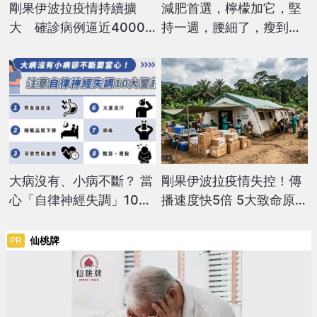
剛果伊波拉疫情持續擴
減肥首選，檸檬加它，堅
大 確診病例逼近4000
持一週，腰細了，瘦到你
大關
懷疑人生
大病沒有、小病不斷？ 當
剛果伊波拉疫情失控！傳
心「自律神經失調」10大
播速度快5倍 5大致命原因
警訊！ 營養師教飲食改善
曝光
原則
仙桃牌
PR