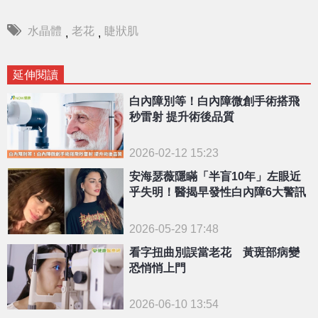
水晶體
老花
睫狀肌
,
,
延伸閱讀
白內障別等！白內障微創手術搭飛
秒雷射 提升術後品質
2026-02-12 15:23
安海瑟薇隱瞞「半盲10年」左眼近
乎失明！醫揭早發性白內障6大警訊
2026-05-29 17:48
看字扭曲別誤當老花 黃斑部病變
恐悄悄上門
2026-06-10 13:54