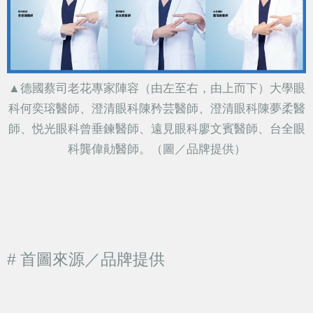
▲德國蔡司老花專家陣容（由左至右，由上而下）大學眼
科何奕瑢醫師、澄清眼科陳矜芸醫師、澄清眼科陳夢柔醫
師、悦光眼科曾垂鍊醫師、遠見眼科廖文賓醫師、台全眼
科龔偉勛醫師。（圖／品牌提供）
# 首圖來源／品牌提供