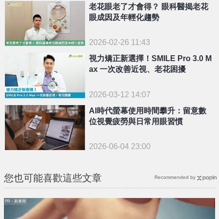
老花眼老了才會得？ 眼科醫揭老花
眼成因及年輕化趨勢
2026-02-26 11:43
視力矯正新選擇！SMILE Pro 3.0 M
ax 一次改善近視、老花困擾
2026-03-12 14:07
AI時代螢幕使用時間攀升：留意數
位視覺疲勞與日常用眼習慣
2026-06-04 23:00
您也可能喜歡這些文章
Recommended by
PR・新素簡