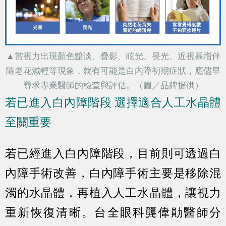
▲當視力出現顏色黯淡、疊影、眩光、畏光、近視暴增伴
隨老花減輕等現象，就有可能是白內障初期症狀，應儘早
尋求專業醫師的檢查與評估。（圖／品牌提供）
若已進入白內障階段 選擇適合人工水晶體
至關重要
若已經進入白內障階段，目前則可透過白
內障手術改善，白內障手術主要是移除混
濁的水晶體，再植入人工水晶體，讓視力
重新恢復清晰。台全眼科龔偉勛醫師分