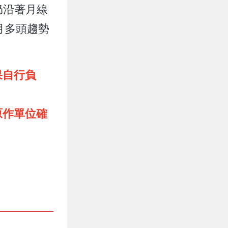
仍沿著月線
月多頭趨勢
果自行負
原作單位確