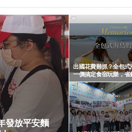
PR
出國花費難抓？全包式
一價搞定食宿玩樂，省
2年發放平安麵