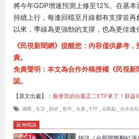
將今年GDP增速預測上修至12%。在基
持續上行，每逢回檔至月線都有支撐並再創
以來，季線為更強勁的支撐，也為更佳逢
《民視新聞網》提醒您：內容僅供參考，
責。
免責聲明：本文為合作外稿授權《民視新
認。
【原文出處】：
最便宜的台股正二ETF來了！群益0
國際
生活
財經
股市
台股
ETF
品觀點
合作友站
,
,
,
,
,
,
,
延伸閱讀
快訊／台股開盤翻紅漲逾