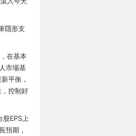
利滾入今天
這筆隱形支
多，在基本
人市場基
重新平衡，
性，控制好
股EPS上
成長預期，