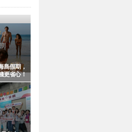
海島假期，
錢更省心！