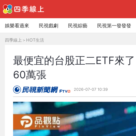
娛樂看過來
民視戲劇
民視綜藝
民視第一發發發
四季線上
＞
HOT生活
最便宜的台股正二ETF來了
60萬張
2026-07-07 10:39