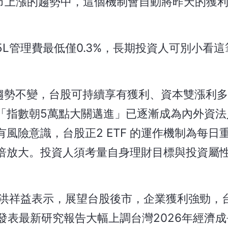
股市上漲的趨勢中，這個機制會自動將昨天的獲
85L管理費最低僅0.3%，長期投資人可別小看
線趨勢不變，台股可持續享有獲利、資本雙漲利
「指數朝5萬點大關邁進」已逐漸成為內外資法
風險意識，台股正2 ETF 的運作機制為每日
倍放大。投資人須考量自身理財目標與投資屬
理人洪祥益表示，展望台股後市，企業獲利強勁，台
發表最新研究報告大幅上調台灣2026年經濟