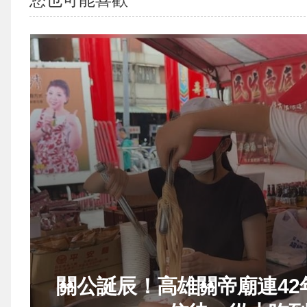
關公誕辰！高雄關帝廟連4