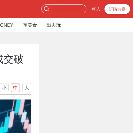
登入
訂購方案
ONEY
享美食
出去玩
成交破
小
中
大