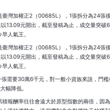
群益臺灣加權正2（00685L），1張拆分為24張
盤以13.09元開出，截至發稿為止，成交量突破
今早人氣王。
群益臺灣加權正2（00685L），1張拆分為24張
盤以13.09元開出，截至發稿為止，成交量突破
今早人氣王。
買一張需要30萬6千元，對一般小資族來說，門
檻大幅降低。
長期累積報酬率往往會遠大於原型指數的兩倍，因