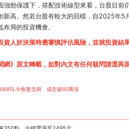
本面強勁保護下，搭配技術線型來看，台股目前
新高。然若台股有較大的回檔，自2025年5
低布局的投資機會。
投資人於決策時應審慎評估風險，並就投資結
聞網》原文轉載，如對內文有任何疑問請逕與
0685L今恢復交易 成交破60萬張
350點 台積電漲至2495元