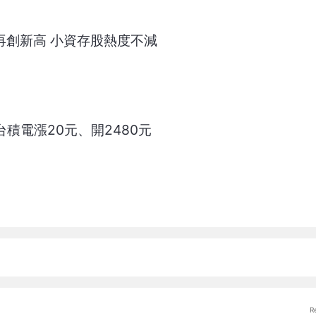
再創新高 小資存股熱度不減
台積電漲20元、開2480元
R