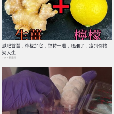
減肥首選，檸檬加它，堅持一週，腰細了，瘦到你懷
疑人生
PR・新素簡