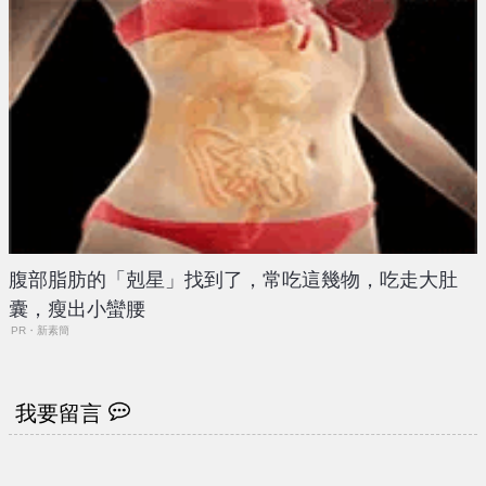
腹部脂肪的「剋星」找到了，常吃這幾物，吃走大肚
囊，瘦出小蠻腰
PR・新素簡
我要留言