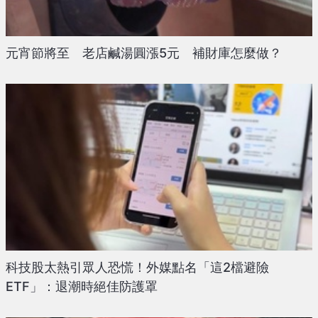
元宵節將至 老店鹹湯圓漲5元 補財庫怎麼做？
科技股太熱引眾人恐慌！外媒點名「這2檔避險
ETF」：退潮時絕佳防護罩