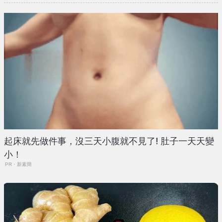
起床就先做件事，沒三天小腹就不見了! 肚子一天天變
小！
PR・新素簡