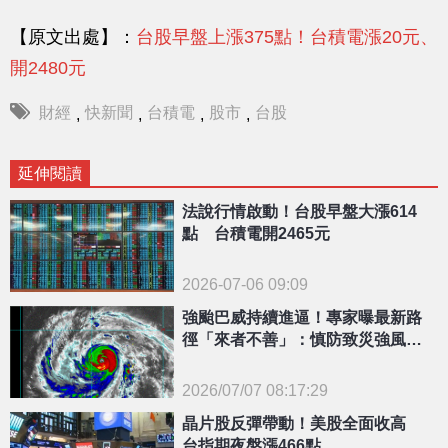
【原文出處】：
台股早盤上漲375點！台積電漲20元、
開2480元
財經
快新聞
台積電
股市
台股
,
,
,
,
延伸閱讀
法說行情啟動！台股早盤大漲614
點 台積電開2465元
2026-07-06 09:09
強颱巴威持續進逼！專家曝最新路
徑「來者不善」：慎防致災強風豪
雨
2026/07/07 08:17:29
晶片股反彈帶動！美股全面收高
{PLAYICON}
台指期夜盤漲466點