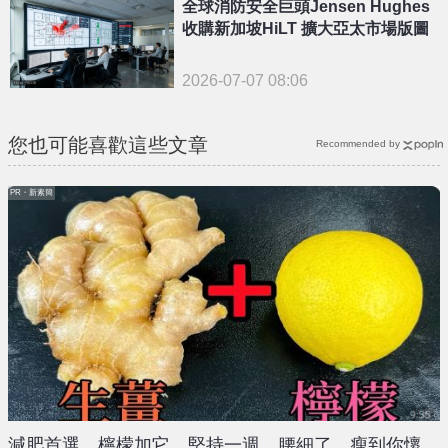
全球消防安全巨頭Jensen Hughes
收購新加坡HiLT 擴大亞太市場版圖
2026-07-07 08:06
您也可能喜歡這些文章
Recommended by
PR・新素簡
減肥首選，檸檬加它，堅持一週，腰細了，瘦到你懷