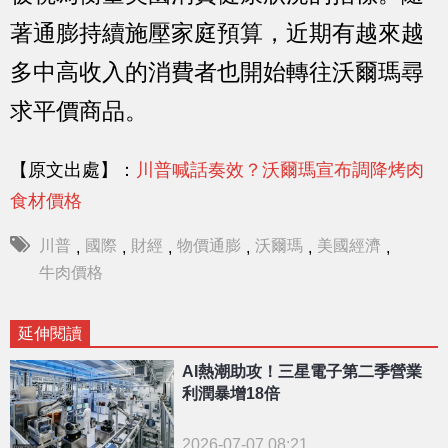
著通膨持續施壓家庭預算，近期有越來越
多中高收入的消費者也開始轉往沃爾瑪尋
求平價商品。
【原文出處】：
川普喊話奏效？沃爾瑪宣布調降烤肉
食材價格
川普
國際
財經
物價通膨
沃爾瑪
美國經濟
,
,
,
,
,
,
牛肉價格
延伸閱讀
AI熱潮助攻！三星電子第二季營業
利潤暴增18倍
2026-07-07 08:21