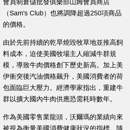
會員制倉儲批發俱樂部山姆會員商店
（Sam's Club）也將調降超過250項商品
的價格。
由於先前持續的乾旱燒毀牧草地並推高飼
料成本，迫使美國牧場主人縮減牛群規
模，導致牛肉價格創下歷史新高。加上美
伊衝突後汽油價格飆升，美國消費者的荷
包面臨巨大壓力。經濟學家指出，重建牛
群以擴大國內牛肉供應恐需耗時數年。
作為美國零售業龍頭，沃爾瑪的業績向來
被視為衡量美國消費健康狀況的指標。隨