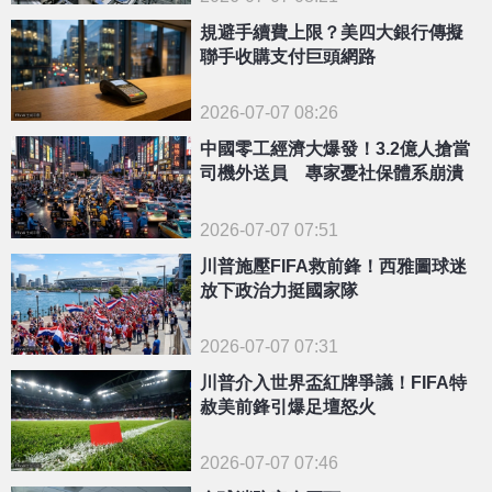
規避手續費上限？美四大銀行傳擬
聯手收購支付巨頭網路
2026-07-07 08:26
中國零工經濟大爆發！3.2億人搶當
司機外送員 專家憂社保體系崩潰
2026-07-07 07:51
川普施壓FIFA救前鋒！西雅圖球迷
放下政治力挺國家隊
2026-07-07 07:31
川普介入世界盃紅牌爭議！FIFA特
赦美前鋒引爆足壇怒火
2026-07-07 07:46