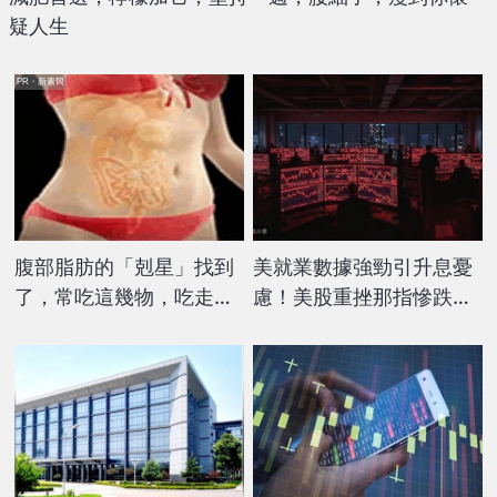
疑人生
PR・新素簡
腹部脂肪的「剋星」找到
美就業數據強勁引升息憂
了，常吃這幾物，吃走大
慮！美股重挫那指慘跌逾
肚囊，瘦出小蠻腰
4%