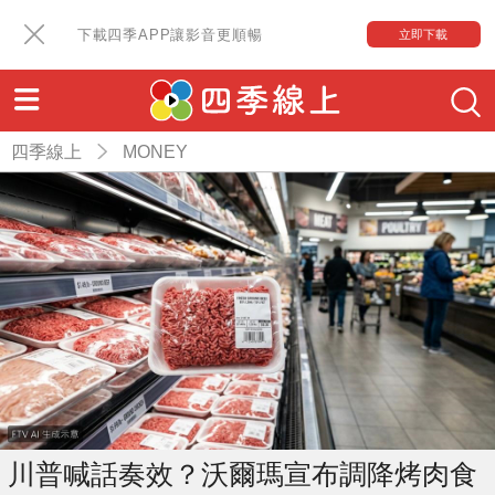
下載四季APP讓影音更順暢
立即下載
四季線上
MONEY
川普喊話奏效？沃爾瑪宣布調降烤肉食