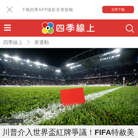
下載四季APP讓影音更順暢
立即下載
四季線上
來運動
川普介入世界盃紅牌爭議！FIFA特赦美