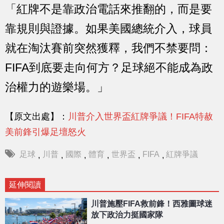
「紅牌不是靠政治電話來推翻的，而是要
靠規則與證據。如果美國總統介入，球員
就在淘汰賽前突然獲釋，我們不禁要問：
FIFA到底要走向何方？足球絕不能成為政
治權力的遊樂場。」
【原文出處】：
川普介入世界盃紅牌爭議！FIFA特赦
美前鋒引爆足壇怒火
足球
川普
國際
體育
世界盃
FIFA
紅牌爭議
,
,
,
,
,
,
延伸閱讀
川普施壓FIFA救前鋒！西雅圖球迷
放下政治力挺國家隊