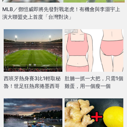
MLB／鄧愷威即將先發對戰老虎！有機會與李灝宇上
演大聯盟史上首度「台灣對決」
PR・新素簡
西班牙熱身賽3比1輕取秘
肚腩一抓一大把，只需1個
魯！世足狂熱席捲墨西哥
雞蛋，用一個瘦一個
PR・新素簡