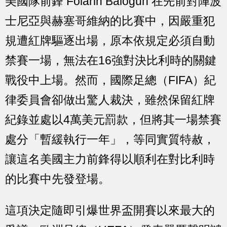
美國隊前鋒 Folarin Balogun 在先前對陣波
士尼亞與赫塞哥維納的比賽中，因嚴重犯
規遭紅牌驅逐出場，原本依規定必須自動
禁賽一場，無法在16強對決比利時的關鍵
戰役中上場。然而，國際足總（FIFA）紀
律委員會卻做出驚人裁決，雖然保留紅牌
紀錄並處以4萬美元罰款，但將其一場禁賽
處分「暫緩執行一年」，等同實質特赦，
讓這名美國主力前鋒得以順利在對比利時
的比賽中先發登場。
這項決定隨即引爆世界盃開賽以來最大的