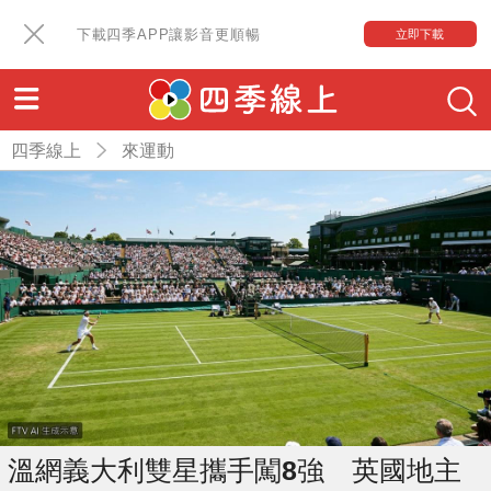
下載四季APP讓影音更順暢
立即下載
四季線上
來運動
溫網義大利雙星攜手闖8強 英國地主