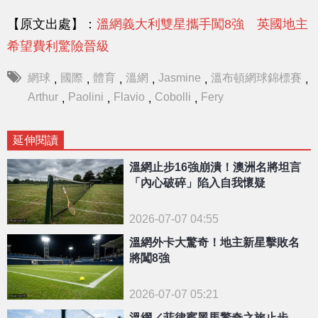
【原文出處】：
溫網義大利雙星攜手闖8強 英國地主
希望費利驚險晉級
網球
國際
體育
溫網
Jasmine
溫布頓網球錦標賽
,
,
,
,
,
,
Arthur
Paolini
Flavio
Cobolli
Fery
,
,
,
,
延伸閱讀
溫網止步16強崩潰！澳洲名將坦言
「內心破碎」陷入自我懷疑
2026-07-07 04:55
溫網外卡大驚奇！地主新星擊敗名
將闖8強
2026-07-07 05:21
溫網／菲律賓黑馬驚奇之旅止步