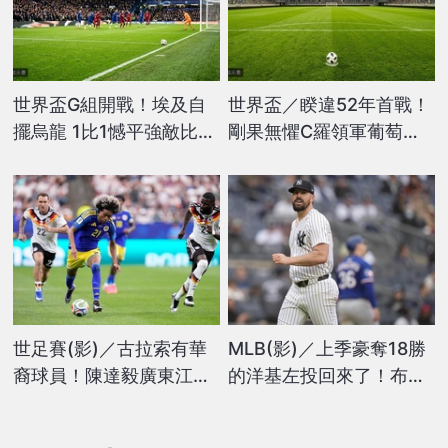
世界盃G組開戰！埃及自
世界盃／睽違52年首戰！
擺烏龍 1比1憾平強敵比利
剛果無懼C羅領軍葡萄牙
時
力求爆冷
世足賽(影)／古拉索有華
MLB(影)／上季豪奪18勝
裔球員！陳達毅廣東江門
的洋基左投回來了！布總
四代一圓自己出生地「世
掛保證狀態佳透露「回歸
界盃夢」
時間」