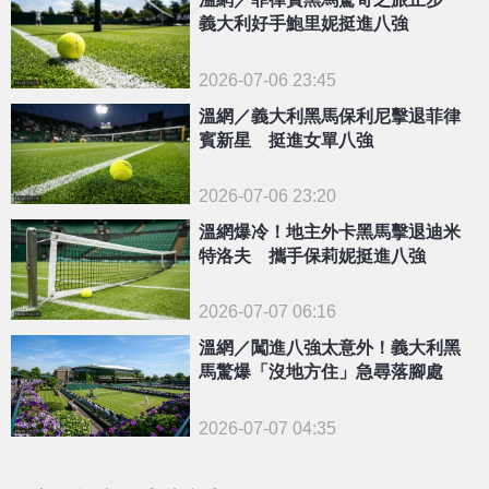
義大利好手鮑里妮挺進八強
2026-07-06 23:45
溫網／義大利黑馬保利尼擊退菲律
賓新星 挺進女單八強
2026-07-06 23:20
溫網爆冷！地主外卡黑馬擊退迪米
特洛夫 攜手保莉妮挺進八強
2026-07-07 06:16
溫網／闖進八強太意外！義大利黑
馬驚爆「沒地方住」急尋落腳處
2026-07-07 04:35